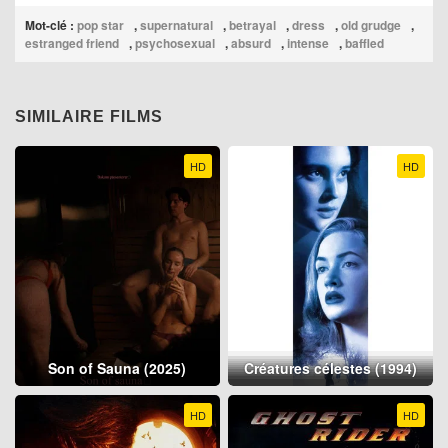
Mot-clé :
pop star
,
supernatural
,
betrayal
,
dress
,
old grudge
,
estranged friend
,
psychosexual
,
absurd
,
intense
,
baffled
SIMILAIRE FILMS
HD
HD
Son of Sauna (2025)
Créatures célestes (1994)
HD
HD