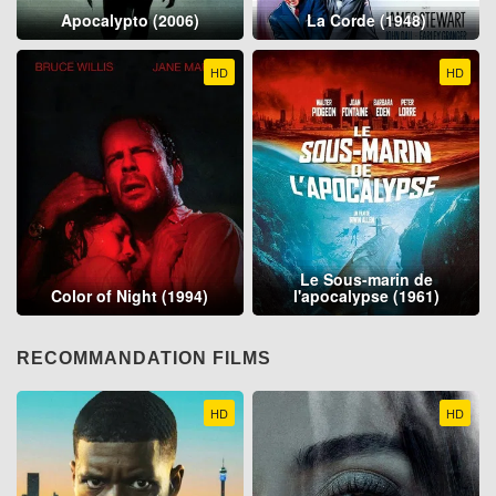
Apocalypto (2006)
La Corde (1948)
HD
HD
Le Sous-marin de
Color of Night (1994)
l'apocalypse (1961)
RECOMMANDATION FILMS
HD
HD