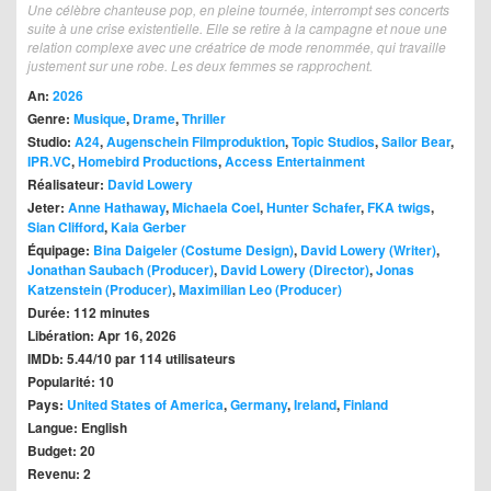
Une célèbre chanteuse pop, en pleine tournée, interrompt ses concerts
suite à une crise existentielle. Elle se retire à la campagne et noue une
relation complexe avec une créatrice de mode renommée, qui travaille
justement sur une robe. Les deux femmes se rapprochent.
An:
2026
Genre:
Musique
,
Drame
,
Thriller
Studio:
A24
,
Augenschein Filmproduktion
,
Topic Studios
,
Sailor Bear
,
IPR.VC
,
Homebird Productions
,
Access Entertainment
Réalisateur:
David Lowery
Jeter:
Anne Hathaway
,
Michaela Coel
,
Hunter Schafer
,
FKA twigs
,
Sian Clifford
,
Kaia Gerber
Équipage:
Bina Daigeler (Costume Design)
,
David Lowery (Writer)
,
Jonathan Saubach (Producer)
,
David Lowery (Director)
,
Jonas
Katzenstein (Producer)
,
Maximilian Leo (Producer)
Durée: 112 minutes
Libération: Apr 16, 2026
IMDb: 5.44/10 par 114 utilisateurs
Popularité: 10
Pays:
United States of America
,
Germany
,
Ireland
,
Finland
Langue: English
Budget: 20
Revenu: 2