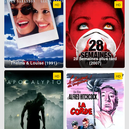
HD
HD
28 Semaines plus tard
Thelma & Louise (1991)
(2007)
HD
HD