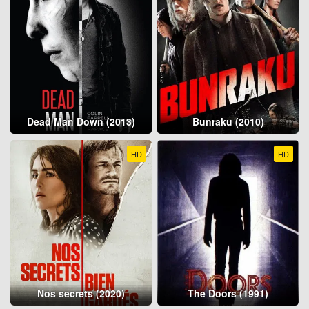
Dead Man Down (2013)
Bunraku (2010)
HD
HD
Nos secrets (2020)
The Doors (1991)