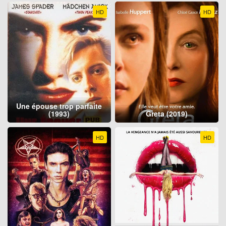
HD
HD
Une épouse trop parfaite
(1993)
Greta (2019)
HD
HD