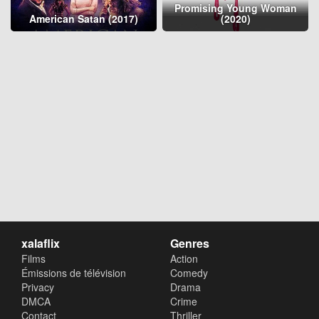
Promising Young Woman
American Satan (2017)
(2020)
xalaflix
Genres
Films
Action
Émissions de télévision
Comedy
Privacy
Drama
DMCA
Crime
Contact
Thriller