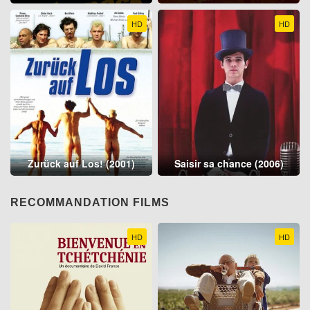
HD
HD
Zurück auf Los! (2001)
Saisir sa chance (2006)
RECOMMANDATION FILMS
HD
HD