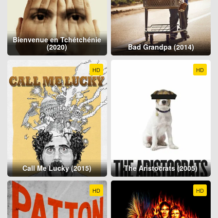
Bienvenue en Tchétchénie
(2020)
Bad Grandpa (2014)
HD
HD
Call Me Lucky (2015)
The Aristocrats (2005)
HD
HD