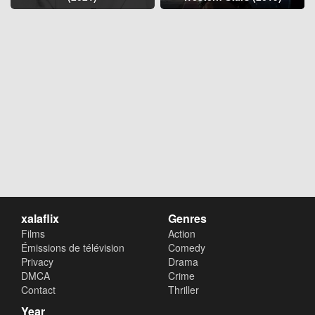
xalaflix
Genres
Films
Action
Émissions de télévision
Comedy
Privacy
Drama
DMCA
Crime
Contact
Thriller
Year