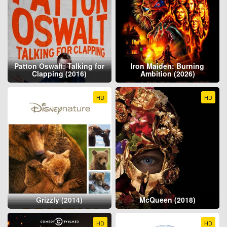
Patton Oswalt: Talking for
Iron Maiden: Burning
Clapping (2016)
Ambition (2026)
HD
HD
Grizzly (2014)
McQueen (2018)
HD
HD