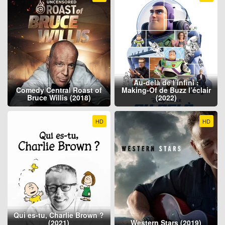
Au-delà de l’infini :
Comedy Central Roast of
Making-Of de Buzz l’éclair
Bruce Willis (2018)
(2022)
HD
HD
Qui es-tu, Charlie Brown ?
(2021)
Western Stars (2019)