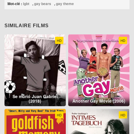
Mot-clé :
lgbt
,
gay bears
,
gay theme
SIMILAIRE FILMS
HD
HD
Se murió Juan Gabriel
(2018)
Another Gay Movie (2006)
HD
HD