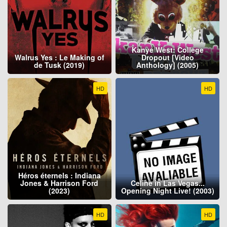
Kanye West: College
Walrus Yes : Le Making of
Dropout [Video
de Tusk (2019)
Anthology] (2005)
HD
HD
Héros éternels : Indiana
Jones & Harrison Ford
Celine in Las Vegas...
(2023)
Opening Night Live! (2003)
HD
HD