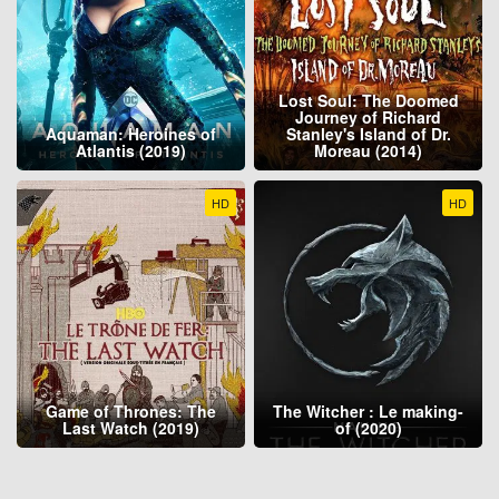
Lost Soul: The Doomed
Journey of Richard
Aquaman: Heroines of
Stanley's Island of Dr.
Atlantis (2019)
Moreau (2014)
HD
HD
Game of Thrones: The
The Witcher : Le making-
Last Watch (2019)
of (2020)