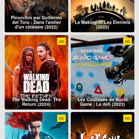
Pinocchio par Guillermo
del Toro : Dans l'atelier
Le Making-of Les Éternels
d'un cinéaste (2022)
(2022)
HD
HD
The Walking Dead: The
Les Coulisses de Squid
Return (2024)
Game : Le défi (2023)
HD
HD