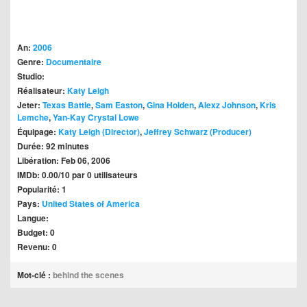
An:
2006
Genre:
Documentaire
Studio:
Réalisateur:
Katy Leigh
Jeter:
Texas Battle
,
Sam Easton
,
Gina Holden
,
Alexz Johnson
,
Kris
Lemche
,
Yan-Kay Crystal Lowe
Équipage:
Katy Leigh (Director)
,
Jeffrey Schwarz (Producer)
Durée: 92 minutes
Libération: Feb 06, 2006
IMDb: 0.00/10 par 0 utilisateurs
Popularité: 1
Pays:
United States of America
Langue:
Budget: 0
Revenu: 0
Mot-clé :
behind the scenes