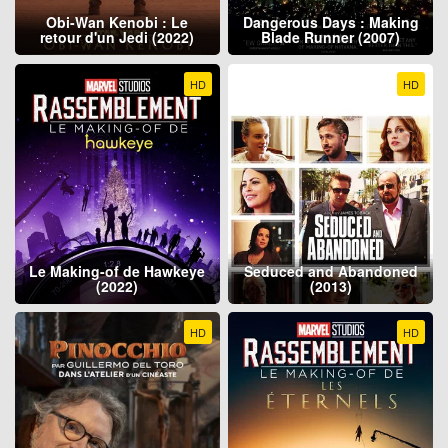
Obi-Wan Kenobi : Le
Dangerous Days : Making
retour d'un Jedi (2022)
Blade Runner (2007)
HD
HD
Le Making-of de Hawkeye
Seduced and Abandoned
(2022)
(2013)
HD
HD