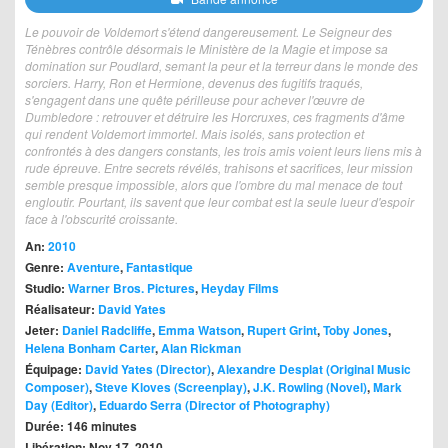
Le pouvoir de Voldemort s'étend dangereusement. Le Seigneur des
Ténèbres contrôle désormais le Ministère de la Magie et impose sa
domination sur Poudlard, semant la peur et la terreur dans le monde des
sorciers. Harry, Ron et Hermione, devenus des fugitifs traqués,
s'engagent dans une quête périlleuse pour achever l'œuvre de
Dumbledore : retrouver et détruire les Horcruxes, ces fragments d'âme
qui rendent Voldemort immortel. Mais isolés, sans protection et
confrontés à des dangers constants, les trois amis voient leurs liens mis à
rude épreuve. Entre secrets révélés, trahisons et sacrifices, leur mission
semble presque impossible, alors que l'ombre du mal menace de tout
engloutir. Pourtant, ils savent que leur combat est la seule lueur d'espoir
face à l'obscurité croissante.
An:
2010
Genre:
Aventure
,
Fantastique
Studio:
Warner Bros. Pictures
,
Heyday Films
Réalisateur:
David Yates
Jeter:
Daniel Radcliffe
,
Emma Watson
,
Rupert Grint
,
Toby Jones
,
Helena Bonham Carter
,
Alan Rickman
Équipage:
David Yates (Director)
,
Alexandre Desplat (Original Music
Composer)
,
Steve Kloves (Screenplay)
,
J.K. Rowling (Novel)
,
Mark
Day (Editor)
,
Eduardo Serra (Director of Photography)
Durée: 146 minutes
Libération: Nov 17, 2010