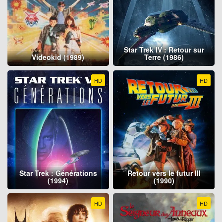
Star Trek IV : Retour sur
Videokid (1989)
Terre (1986)
HD
HD
Star Trek : Générations
Retour vers le futur III
(1994)
(1990)
HD
HD