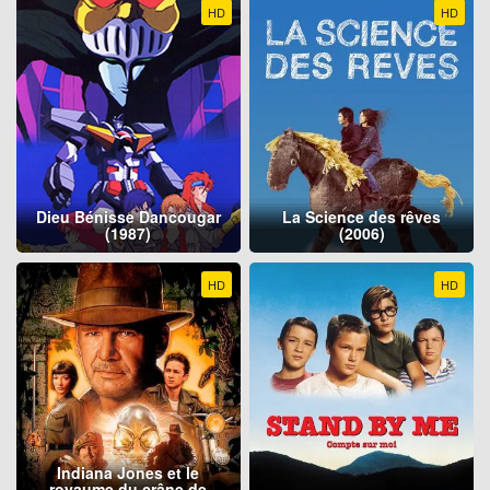
HD
HD
Dieu Bénisse Dancougar
La Science des rêves
(1987)
(2006)
HD
HD
Indiana Jones et le
royaume du crâne de