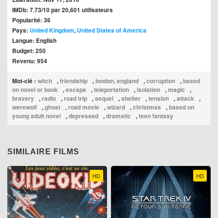
IMDb: 7.73/10 par 20,601 utilisateurs
Popularité: 36
Pays:
United Kingdom
,
United States of America
Langue: English
Budget: 250
Revenu: 954
Mot-clé :
witch
,
friendship
,
london, england
,
corruption
,
based
on novel or book
,
escape
,
teleportation
,
isolation
,
magic
,
bravery
,
radio
,
road trip
,
sequel
,
shelter
,
tension
,
attack
,
werewolf
,
ghost
,
road movie
,
wizard
,
christmas
,
based on
young adult novel
,
depressed
,
dramatic
,
teen fantasy
SIMILAIRE FILMS
HD
HD