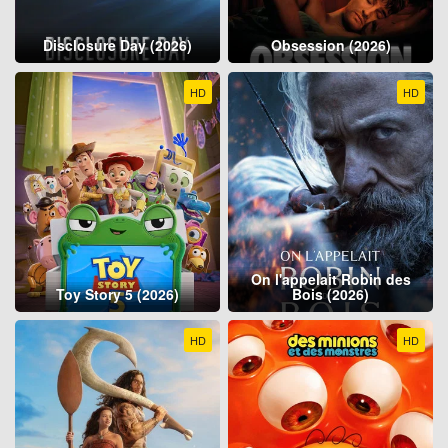
Disclosure Day (2026)
Obsession (2026)
HD
HD
On l'appelait Robin des
Toy Story 5 (2026)
Bois (2026)
HD
HD