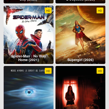
HD
HD
Spider-Man : No Way
Home (2021)
Supergirl (2026)
HD
HD