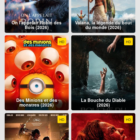
On l'appelait Robin des
Vaiana, la légende du bout
Bois (2026)
du monde (2026)
HD
HD
Des Minions et des
La Bouche du Diable
monstres (2026)
(2026)
HD
HD