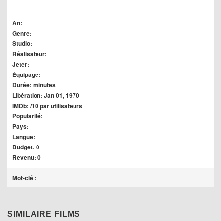
An:
Genre:
Studio:
Réalisateur:
Jeter:
Équipage:
Durée: minutes
Libération: Jan 01, 1970
IMDb: /10 par utilisateurs
Popularité:
Pays:
Langue:
Budget: 0
Revenu: 0
Mot-clé :
SIMILAIRE FILMS