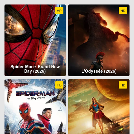
HD
HD
Spider-Man : Brand New
Day (2026)
L'Odyssée (2026)
HD
HD