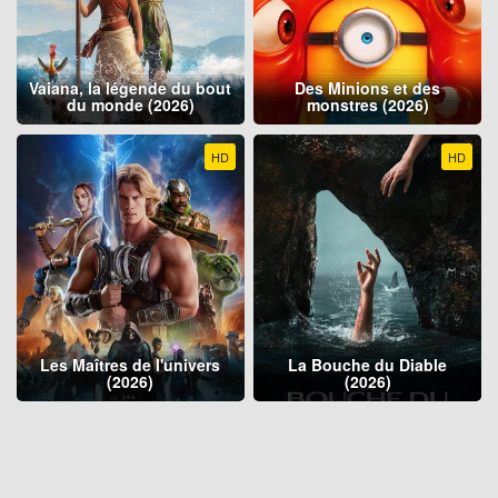
Vaiana, la légende du bout
Des Minions et des
du monde (2026)
monstres (2026)
HD
HD
Les Maîtres de l'univers
La Bouche du Diable
(2026)
(2026)