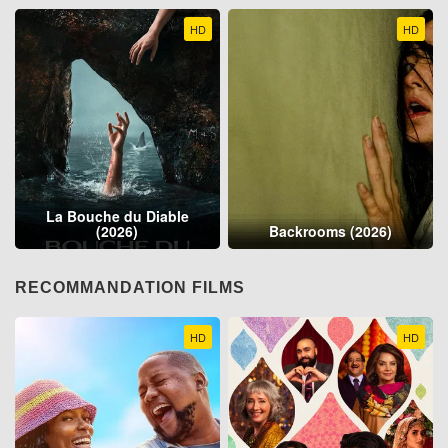
HD
HD
La Bouche du Diable
(2026)
Backrooms (2026)
RECOMMANDATION FILMS
HD
HD