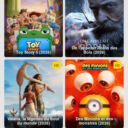
On l'appelait Robin des
Toy Story 5 (2026)
Bois (2026)
HD
HD
Vaiana, la légende du bout
Des Minions et des
du monde (2026)
monstres (2026)