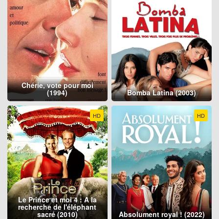
Chérie, vote pour moi
(1994)
Bomba Latina (2003)
HD
HD
Le Prince et moi 4 : A la
recherche de l'éléphant
sacré (2010)
Absolument royal ! (2022)