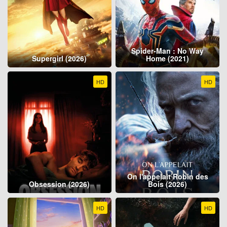
Spider-Man : No Way
Supergirl (2026)
Home (2021)
HD
HD
On l'appelait Robin des
Obsession (2026)
Bois (2026)
HD
HD