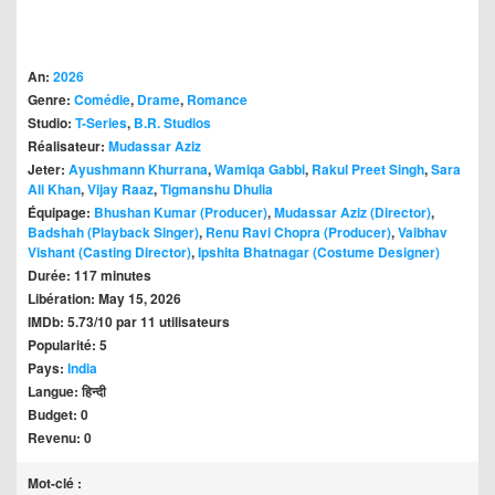
An:
2026
Genre:
Comédie
,
Drame
,
Romance
Studio:
T-Series
,
B.R. Studios
Réalisateur:
Mudassar Aziz
Jeter:
Ayushmann Khurrana
,
Wamiqa Gabbi
,
Rakul Preet Singh
,
Sara
Ali Khan
,
Vijay Raaz
,
Tigmanshu Dhulia
Équipage:
Bhushan Kumar (Producer)
,
Mudassar Aziz (Director)
,
Badshah (Playback Singer)
,
Renu Ravi Chopra (Producer)
,
Vaibhav
Vishant (Casting Director)
,
Ipshita Bhatnagar (Costume Designer)
Durée: 117 minutes
Libération: May 15, 2026
IMDb: 5.73/10 par 11 utilisateurs
Popularité: 5
Pays:
India
Langue: हिन्दी
Budget: 0
Revenu: 0
Mot-clé :