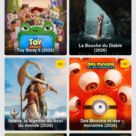
La Bouche du Diable
Toy Story 5 (2026)
(2026)
HD
HD
Vaiana, la légende du bout
Des Minions et des
du monde (2026)
monstres (2026)