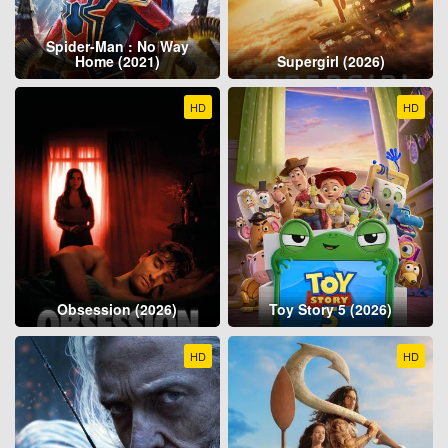
Spider-Man : No Way
Home (2021)
Supergirl (2026)
HD
HD
Obsession (2026)
Toy Story 5 (2026)
HD
HD