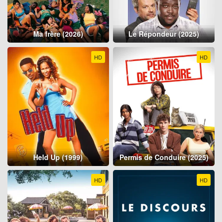
Ma frère (2026)
Le Répondeur (2025)
HD
HD
Held Up (1999)
Permis de Conduire (2025)
HD
HD