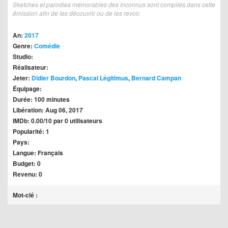
Sketches et parodies mémorables des Inconnus sont compilés dans cette
émission afin de les découvrir ou de les revoir.
An:
2017
Genre:
Comédie
Studio:
Réalisateur:
Jeter:
Didier Bourdon
,
Pascal Légitimus
,
Bernard Campan
Équipage:
Durée: 100 minutes
Libération: Aug 06, 2017
IMDb: 0.00/10 par 0 utilisateurs
Popularité: 1
Pays:
Langue: Français
Budget: 0
Revenu: 0
Mot-clé :