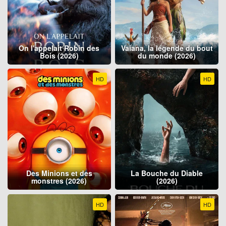
On l'appelait Robin des
Vaiana, la légende du bout
Bois (2026)
du monde (2026)
HD
HD
Des Minions et des
La Bouche du Diable
monstres (2026)
(2026)
HD
HD