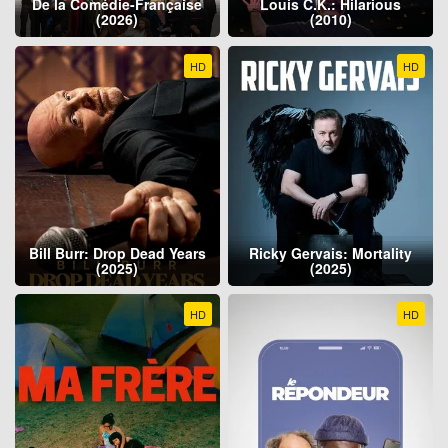
De la Comédie-Française
Louis C.K.: Hilarious
(2026)
(2010)
HD
HD
Bill Burr: Drop Dead Years
Ricky Gervais: Mortality
(2025)
(2025)
HD
HD