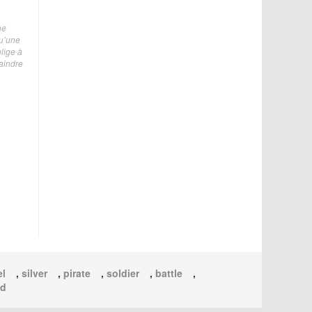
ne
qu’une
lige à
raindre
el
,
silver
,
pirate
,
soldier
,
battle
,
ed