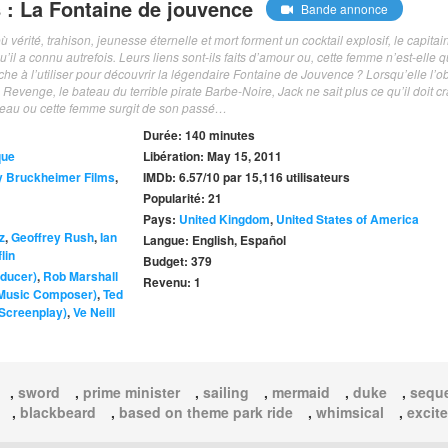
 : La Fontaine de jouvence
Bande annonce
ù vérité, trahison, jeunesse éternelle et mort forment un cocktail explosif, le capitai
l a connu autrefois. Leurs liens sont‐ils faits d’amour ou, cette femme n’est‐elle 
he à l’utiliser pour découvrir la légendaire Fontaine de Jouvence ? Lorsqu’elle l’ob
venge, le bateau du terrible pirate Barbe‐Noire, Jack ne sait plus ce qu’il doit c
ateau ou cette femme surgit de son passé…
Durée: 140 minutes
que
Libération: May 15, 2011
y Bruckheimer Films
,
IMDb: 6.57/10 par 15,116 utilisateurs
Popularité: 21
Pays:
United Kingdom
,
United States of America
z
,
Geoffrey Rush
,
Ian
Langue: English, Español
lin
Budget: 379
ducer)
,
Rob Marshall
Revenu: 1
 Music Composer)
,
Ted
(Screenplay)
,
Ve Neill
,
sword
,
prime minister
,
sailing
,
mermaid
,
duke
,
sequ
,
blackbeard
,
based on theme park ride
,
whimsical
,
excit