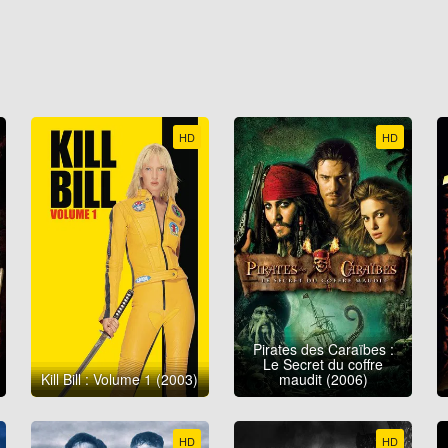
HD
HD
Pirates des Caraïbes :
Le Secret du coffre
Kill Bill : Volume 1 (2003)
maudit (2006)
HD
HD