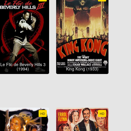
Le Flic de Beverly Hills 3
(1994)
King Kong (1933)
HD
HD