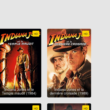
HD
HD
Indiana Jones et le
Indiana Jones et la
Temple maudit (1984)
dernière croisade (1989)
HD
HD