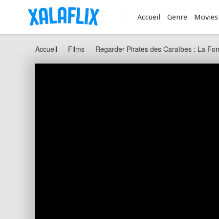
Accueil
Genre
Movies
Accueil
Films
Regarder Pirates des Caraïbes : La Fon