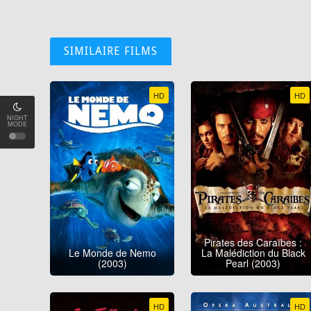
SIMILAIRE FILMS
HD
HD
NIGHT
MODE
Pirates des Caraïbes :
Le Monde de Nemo
La Malédiction du Black
(2003)
Pearl (2003)
HD
HD