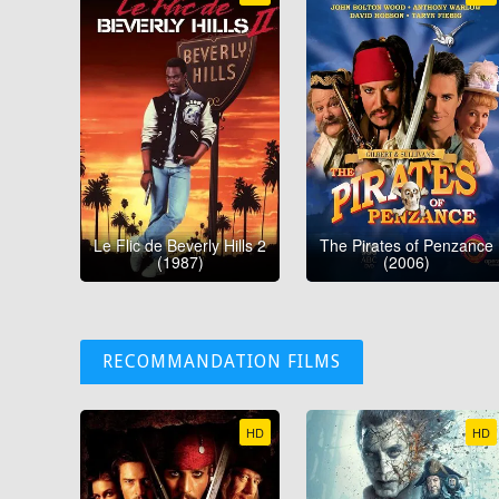
Le Flic de Beverly Hills 2
The Pirates of Penzance
(1987)
(2006)
RECOMMANDATION FILMS
HD
HD