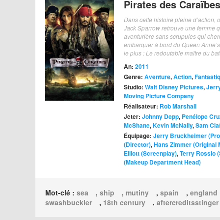
Pirates des Caraïbes
Dans cette histoire pleine d’action, o
Jack Sparrow retrouve une femme qu’i
aventurière sans scrupules qui cherc
embarquer à bord du Queen Anne’s Re
le plus : Le redoutable maître du b
An:
2011
Genre:
Aventure
,
Action
,
Fantasti
Studio:
Walt Disney Pictures
,
Jerr
Moving Picture Company
Réalisateur:
Rob Marshall
Jeter:
Johnny Depp
,
Penélope Cru
McShane
,
Kevin McNally
,
Sam Claf
Équipage:
Jerry Bruckheimer (Pro
(Director)
,
Hans Zimmer (Original
Elliott (Screenplay)
,
Terry Rossio 
(Makeup Department Head)
Mot-clé :
sea
,
ship
,
mutiny
,
spain
,
england
swashbuckler
,
18th century
,
aftercreditsstinger