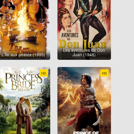
Les aventures de Don
L'Île aux pirates (1995)
Juan (1948)
HD
HD