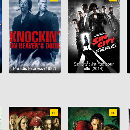
Sin City : J'ai tué pour
Paradis Express (1997)
elle (2014)
HD
HD