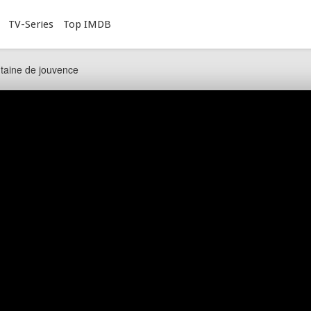
TV-Series
Top IMDB
taine de jouvence