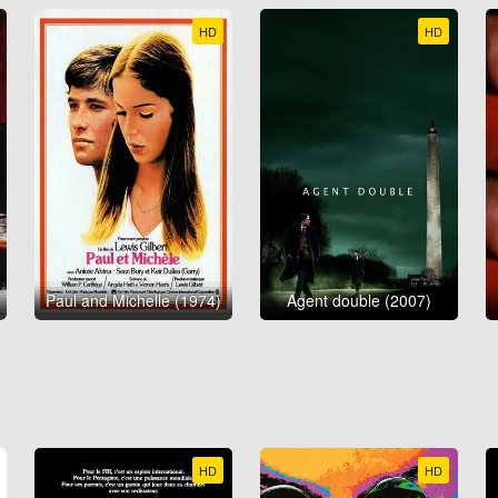
HD
HD
Paul and Michelle (1974)
Agent double (2007)
HD
HD