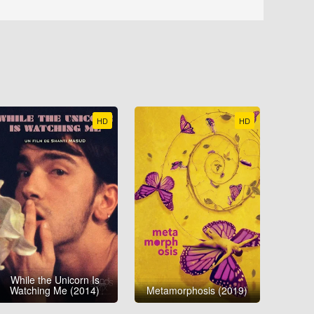
HD
HD
While the Unicorn Is
Watching Me (2014)
Metamorphosis (2019)