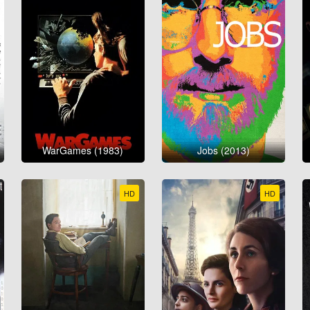
WarGames (1983)
Jobs (2013)
HD
HD