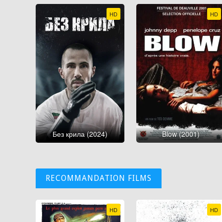
HD
HD
Без крила (2024)
Blow (2001)
RECOMMANDATION FILMS
HD
HD