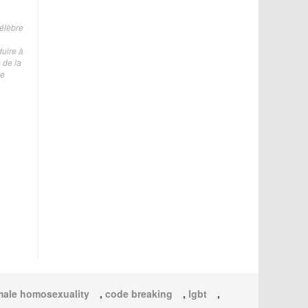
célèbre
duire à
 de la
de
male homosexuality
,
code breaking
,
lgbt
,