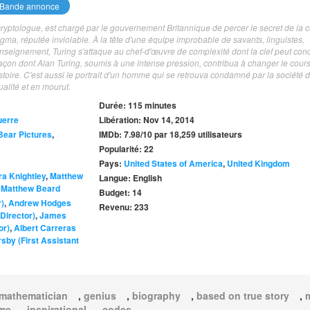
Bande annonce
cryptologue, est chargé par le gouvernement Britannique de percer le secret de la 
a, réputée inviolable. À la tête d'une équipe improbable de savants, linguistes,
seignement, Turing s'attaque au chef-d'œuvre de complexité dont la clef peut con
a façon dont Alan Turing, soumis à une intense pression, contribua à changer le cours
toire. C'est aussi le portrait d'un homme qui se retrouva condamné par la société 
alité et en mourut.
Durée: 115 minutes
uerre
Libération: Nov 14, 2014
Bear Pictures
,
IMDb: 7.98/10 par 18,259 utilisateurs
Popularité: 22
Pays:
United States of America
,
United Kingdom
ra Knightley
,
Matthew
Langue: English
,
Matthew Beard
Budget: 14
r)
,
Andrew Hodges
Revenu: 233
 Director)
,
James
or)
,
Albert Carreras
sby (First Assistant
mathematician
,
genius
,
biography
,
based on true story
,
eme
,
inspirational
,
codes