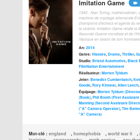
Imitation Game
1940 : Alan Turing, mathématicien, 
machine de cryptage allemande Enigm
champions d'échecs et agents du ren
la victoire. Imitation Game relate l
Seconde Guerre mondiale et de l'His
l'époque en raison de son homosexu
An:
2014
Genre:
Histoire
,
Drame
,
Thriller
,
G
Studio:
Bristol Automotive
,
Black 
FilmNation Entertainment
Réalisateur:
Morten Tyldum
Jeter:
Benedict Cumberbatch
,
Kei
Goode
,
Rory Kinnear
,
Allen Leech
Équipage:
Morten Tyldum (Directo
(Book)
,
Phil Booth (First Assistant
Manning (Second Assistant Direct
("A" Camera Operator)
,
Tim Batter
"A" Camera)
Mot-clé :
england
,
homophobia
,
world war ii
,
logician
,
cryptography
,
math genius
,
gay th