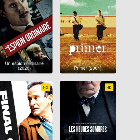
Un espion ordinaire
(2020)
Primer (2004)
HD
HD