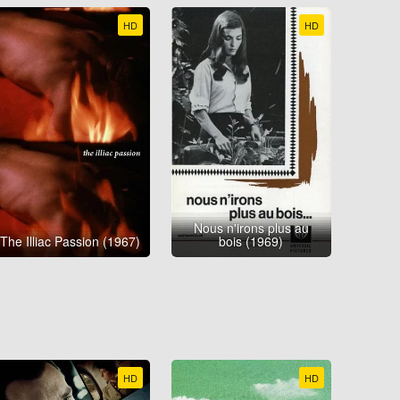
HD
HD
Nous n'irons plus au
The Illiac Passion (1967)
bois (1969)
HD
HD