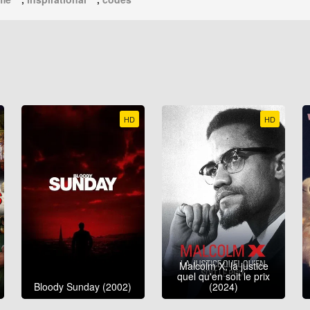
HD
HD
Malcolm X, la justice
quel qu'en soit le prix
Bloody Sunday (2002)
(2024)