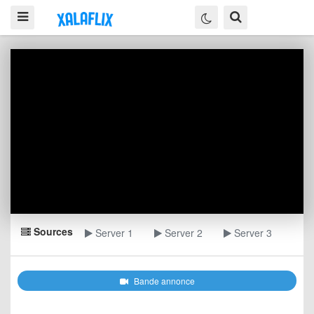
Sources
Server 1
Server 2
Server 3
Bande annonce