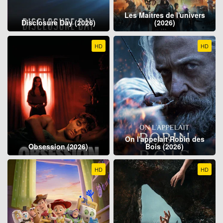
Les Maîtres de l'univers
Disclosure Day (2026)
(2026)
HD
HD
On l'appelait Robin des
Obsession (2026)
Bois (2026)
HD
HD