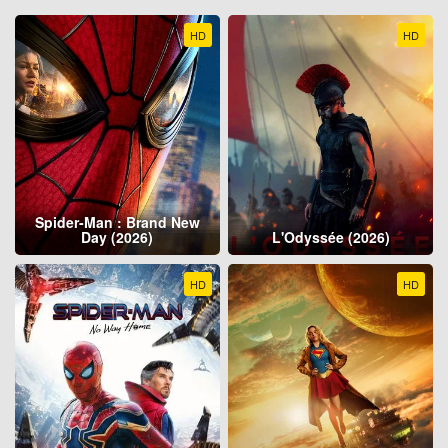
HD
HD
Spider-Man : Brand New
Day (2026)
L'Odyssée (2026)
HD
HD