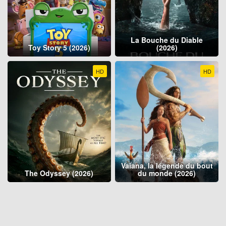
La Bouche du Diable
Toy Story 5 (2026)
(2026)
HD
HD
Vaiana, la légende du bout
The Odyssey (2026)
du monde (2026)