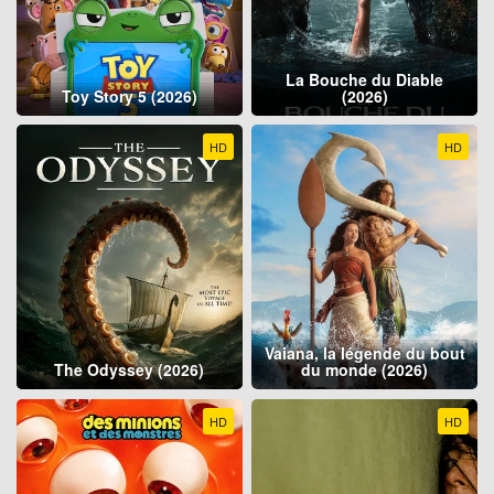
La Bouche du Diable
Toy Story 5 (2026)
(2026)
HD
HD
Vaiana, la légende du bout
The Odyssey (2026)
du monde (2026)
HD
HD