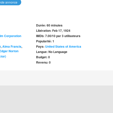
de annonce
Durée: 60 minutes
Libération: Feb 17, 1924
ilm Corporation
IMDb: 7.00/10 par 3 utilisateurs
Popularité: 1
r
,
Alma Francis
,
Pays:
United States of America
Edgar Norton
Langue: No Language
tor)
Budget: 0
Revenu: 0