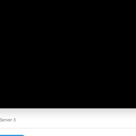
Server 3