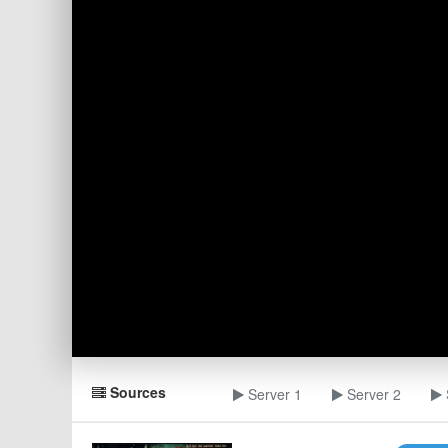
Sources
Server 1
Server 2