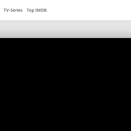
TV-Series
Top IMDB