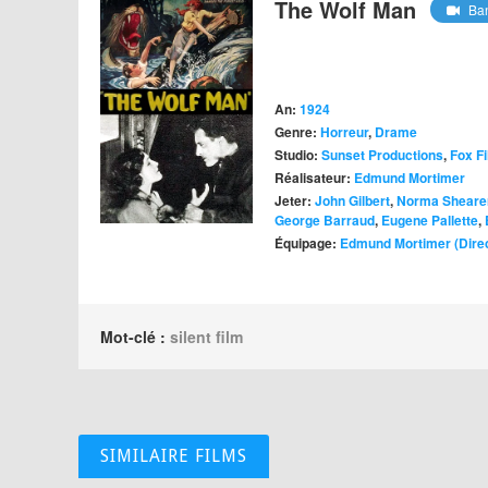
The Wolf Man
Ban
An:
1924
Genre:
Horreur
,
Drame
Studio:
Sunset Productions
,
Fox F
Réalisateur:
Edmund Mortimer
Jeter:
John Gilbert
,
Norma Sheare
George Barraud
,
Eugene Pallette
,
Équipage:
Edmund Mortimer (Direc
Mot-clé :
silent film
SIMILAIRE FILMS