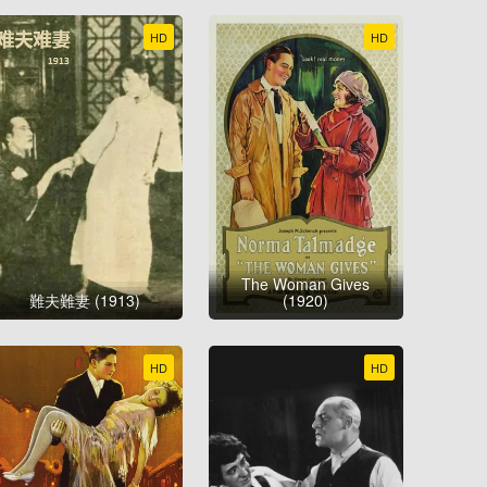
HD
HD
The Woman Gives
難夫難妻 (1913)
(1920)
HD
HD