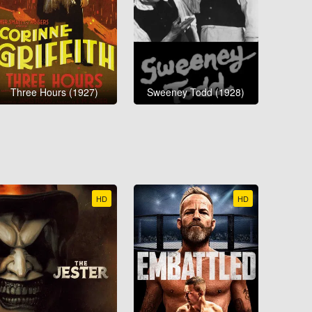
Three Hours (1927)
Sweeney Todd (1928)
HD
HD