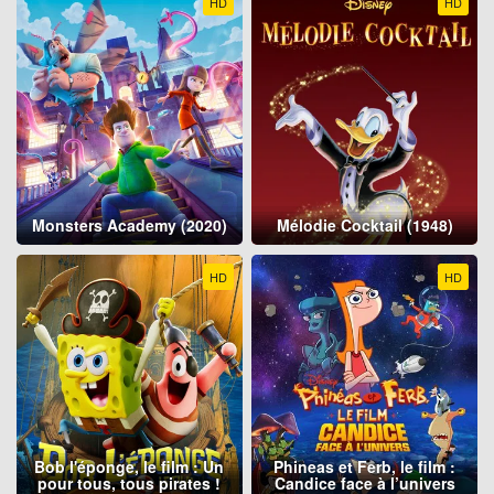
HD
HD
Monsters Academy (2020)
Mélodie Cocktail (1948)
HD
HD
Bob l'éponge, le film : Un
Phineas et Ferb, le film :
pour tous, tous pirates !
Candice face à l’univers