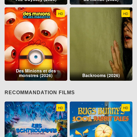
HD
HD
Des Minions et des
monstres (2026)
Backrooms (2026)
RECOMMANDATION FILMS
HD
HD