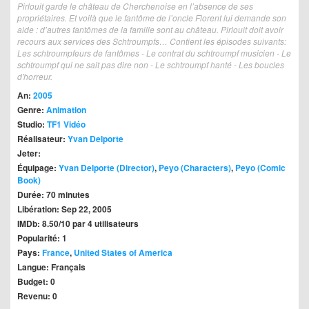
Pirlouit garde le château de Cherchenoise en l’absence de ses
propriétaires. Et voilà que le fantôme de l’oncle Florent lui demande son
aide : d’autres fantômes de la famille sont au château. Pirlouit doit avoir
recours aux services des Schtroumpfs… Contient les épisodes suivants:
Les schtroumpfeurs de fantômes - Le contrat du schtroumpf musicien - Le
schtroumpf qui ne sait pas dire non - Le schtroumpf hanté - Les boucles
d'horreur.
An:
2005
Genre:
Animation
Studio:
TF1 Vidéo
Réalisateur:
Yvan Delporte
Jeter:
Équipage:
Yvan Delporte (Director)
,
Peyo (Characters)
,
Peyo (Comic
Book)
Durée: 70 minutes
Libération: Sep 22, 2005
IMDb: 8.50/10 par 4 utilisateurs
Popularité: 1
Pays:
France
,
United States of America
Langue: Français
Budget: 0
Revenu: 0