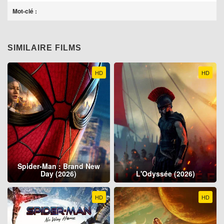
Mot-clé :
SIMILAIRE FILMS
HD
HD
Spider-Man : Brand New
Day (2026)
L'Odyssée (2026)
HD
HD