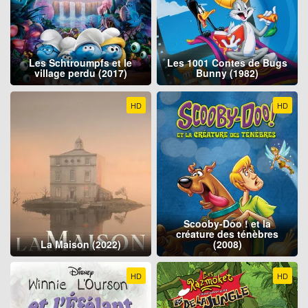
Les Schtroumpfs et le
Les 1001 Contes de Bugs
village perdu (2017)
Bunny (1982)
HD
HD
Scooby-Doo ! et la
créature des ténèbres
La Maison (2022)
(2008)
HD
HD