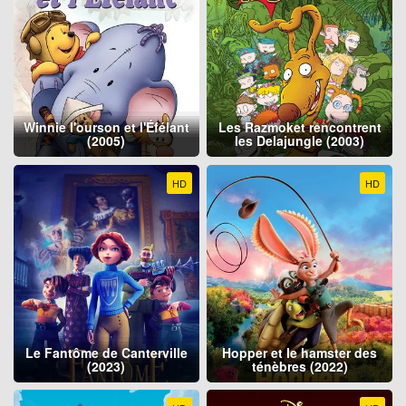
Winnie l'ourson et l'Éfélant
Les Razmoket rencontrent
(2005)
les Delajungle (2003)
HD
HD
Le Fantôme de Canterville
Hopper et le hamster des
(2023)
ténèbres (2022)