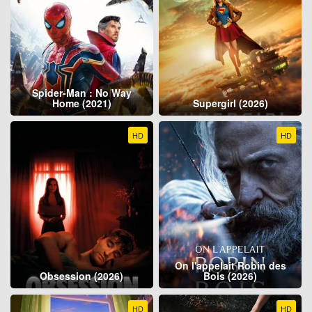
Spider-Man : No Way
Home (2021)
Supergirl (2026)
HD
HD
On l'appelait Robin des
Obsession (2026)
Bois (2026)
HD
HD