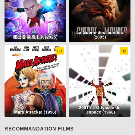
La Guerre des mondes
熊出没·重启未来 (2025)
(2005)
HD
HD
2001 : L'Odyssée de
Mars Attacks! (1996)
l'espace (1968)
RECOMMANDATION FILMS