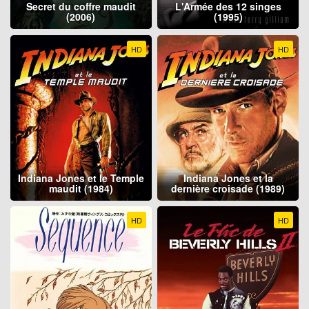
Secret du coffre maudit
L'Armée des 12 singes
(2006)
(1995)
HD
HD
Indiana Jones et le Temple
Indiana Jones et la
maudit (1984)
dernière croisade (1989)
HD
HD