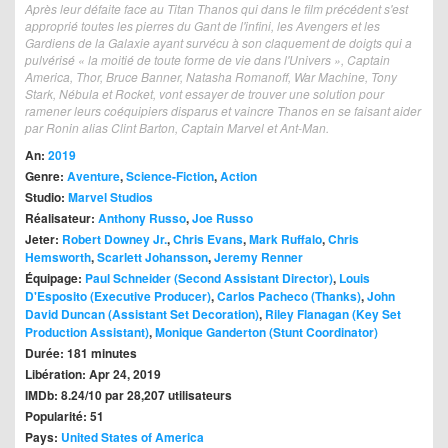
Après leur défaite face au Titan Thanos qui dans le film précédent s'est
approprié toutes les pierres du Gant de l'infini, les Avengers et les
Gardiens de la Galaxie ayant survécu à son claquement de doigts qui a
pulvérisé « la moitié de toute forme de vie dans l'Univers », Captain
America, Thor, Bruce Banner, Natasha Romanoff, War Machine, Tony
Stark, Nébula et Rocket, vont essayer de trouver une solution pour
ramener leurs coéquipiers disparus et vaincre Thanos en se faisant aider
par Ronin alias Clint Barton, Captain Marvel et Ant-Man.
An:
2019
Genre:
Aventure
,
Science-Fiction
,
Action
Studio:
Marvel Studios
Réalisateur:
Anthony Russo
,
Joe Russo
Jeter:
Robert Downey Jr.
,
Chris Evans
,
Mark Ruffalo
,
Chris
Hemsworth
,
Scarlett Johansson
,
Jeremy Renner
Équipage:
Paul Schneider (Second Assistant Director)
,
Louis
D'Esposito (Executive Producer)
,
Carlos Pacheco (Thanks)
,
John
David Duncan (Assistant Set Decoration)
,
Riley Flanagan (Key Set
Production Assistant)
,
Monique Ganderton (Stunt Coordinator)
Durée: 181 minutes
Libération: Apr 24, 2019
IMDb: 8.24/10 par 28,207 utilisateurs
Popularité: 51
Pays:
United States of America