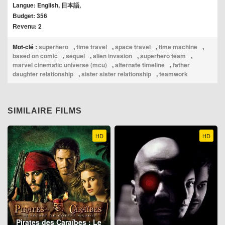
Langue: English, 日本語,
Budget: 356
Revenu: 2
Mot-clé :
superhero
,
time travel
,
space travel
,
time machine
,
based on comic
,
sequel
,
alien invasion
,
superhero team
,
marvel cinematic universe (mcu)
,
alternate timeline
,
father
daughter relationship
,
sister sister relationship
,
teamwork
SIMILAIRE FILMS
HD
HD
Pirates des Caraïbes : Le