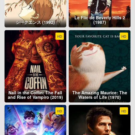
Le Flic de Beverly Hills 2
シークエンス (1992)
(1987)
HD
HD
Nail in the Coffin: The Fall
The Amazing Maurice: The
and Rise of Vampiro (2019)
Waters of Life (1970)
HD
HD