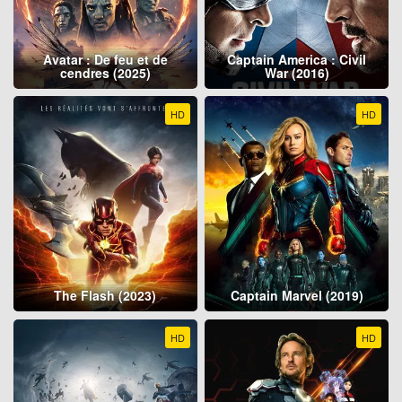
Avatar : De feu et de
Captain America : Civil
cendres (2025)
War (2016)
HD
HD
The Flash (2023)
Captain Marvel (2019)
HD
HD