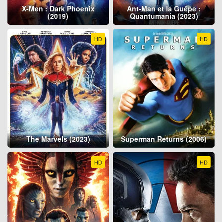
X-Men : Dark Phoenix
Ant-Man et la Guêpe :
(2019)
Quantumania (2023)
HD
HD
The Marvels (2023)
Superman Returns (2006)
HD
HD