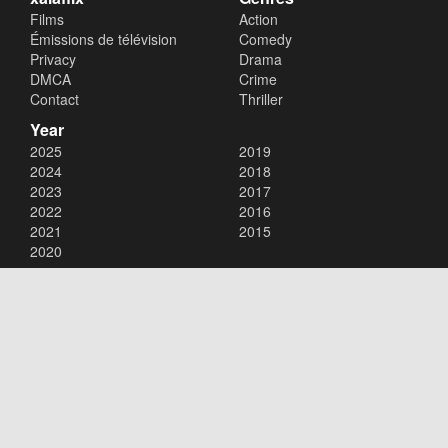
Films
Action
Émissions de télévision
Comedy
Privacy
Drama
DMCA
Crime
Contact
Thriller
Year
2025
2019
2024
2018
2023
2017
2022
2016
2021
2015
2020
Copyright © 2026
xalaflix
. All Rights Reserved.
Disclaimer: This site does not store any files on its server. All contents
are provided by non-affiliated third parties.
xalaflix
flim en streaming
xalaflix eu
xalaflix fr
xalaflix streaming