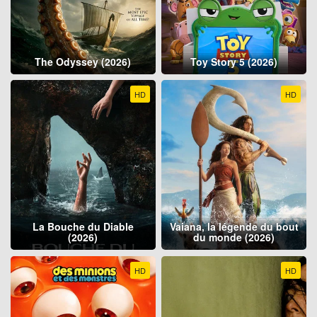
The Odyssey (2026)
Toy Story 5 (2026)
HD
HD
La Bouche du Diable
Vaiana, la légende du bout
(2026)
du monde (2026)
HD
HD