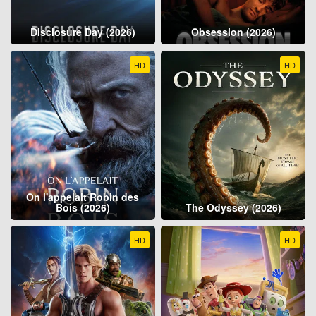
Disclosure Day (2026)
Obsession (2026)
HD
HD
On l'appelait Robin des
Bois (2026)
The Odyssey (2026)
HD
HD