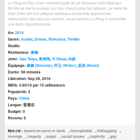
Lu Feng et Xiao Chen viennent juste de se retrouver mais déjà leur
famille se met à nouveau sur leur chemin pour les séparer. La mère de
Xiao Chen fait une attaque cardiaque lorsqu'elle apprend les
retrouvailles des deux ex-amants, ce qui amène Lu Feng à commettre
une faute impardonnable.
An:
2016
Genre:
Action
,
Drame
,
Romance
,
Thriller
Studio:
Réalisateur:
秦榛
Jeter:
Gao Taiyu
,
黄靖翔
,
Yi Shuai
,
向皓
Équipage:
秦榛 (Director)
,
怀玉 (Writer)
,
蓝淋 (Novel)
Durée: 58 minutes
Libération: Sep 28, 2016
IMDb: 4.80/10 par 15 utilisateurs
Popularité: 2
Pays:
China
Langue: 普通话
Budget: 0
Revenu: 0
Mot-clé :
based on novel or book
,
homophobia
,
kidnapping
,
revenge
,
tragedy
,
angst
,
social issues
,
captivity
,
gay