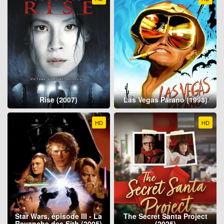
Rise (2007)
Las Vegas Parano (1998)
HD
HD
Star Wars, épisode III - La
The Secret Santa Project
Revanche des Sith (2005)
(2025)