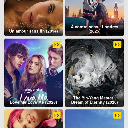
À contre-sens : Londres
Un amour sans fin (2014)
(2025)
HD
HD
The Yin-Yang Master :
Love Me Love Me (2026)
Dream of Eternity (2020)
HD
HD