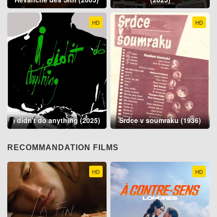
HD
HD
i didn't do anything (2025)
Srdce v soumraku (1936)
RECOMMANDATION FILMS
HD
HD