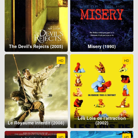
The Devil's Rejects (2005)
Misery (1990)
HD
HD
Les Lois de l'attraction
Le Royaume interdit (2008)
(2002)
HD
HD