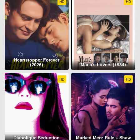
HD
HD
Heartstopper Forever
(2026)
Maria's Lovers (1984)
HD
HD
Diabolique Séduction
Marked Men: Rule + Shaw