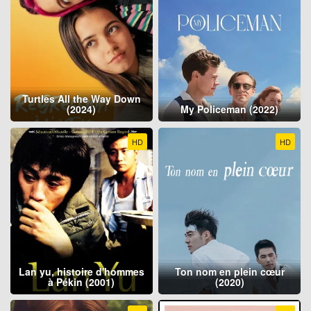
Turtles All the Way Down
(2024)
My Policeman (2022)
HD
HD
Lan yu, histoire d'hommes
Ton nom en plein cœur
à Pékin (2001)
(2020)