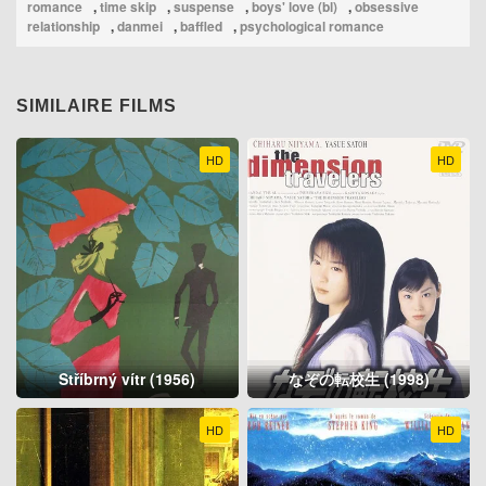
romance
,
time skip
,
suspense
,
boys' love (bl)
,
obsessive
relationship
,
danmei
,
baffled
,
psychological romance
SIMILAIRE FILMS
HD
HD
Stříbrný vítr (1956)
なぞの転校生 (1998)
HD
HD