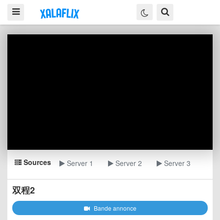
Sources
Server 1
Server 2
Server 3
双程2
Bande annonce