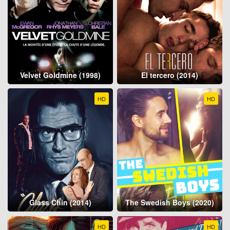
Velvet Goldmine (1998)
El tercero (2014)
HD
HD
Glass Chin (2014)
The Swedish Boys (2020)
HD
HD