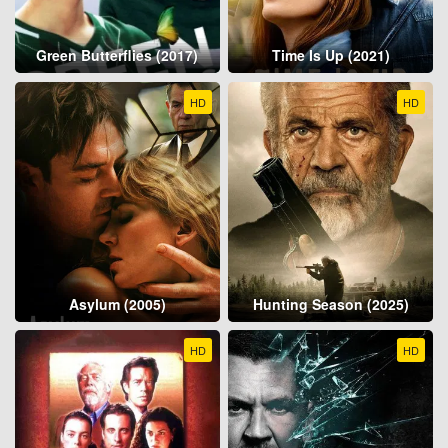
Green Butterflies (2017)
Time Is Up (2021)
HD
HD
Asylum (2005)
Hunting Season (2025)
HD
HD