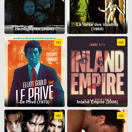
La Valse des truands
Hemligheten (2006)
(1969)
HD
HD
Le Privé (1973)
Inland Empire (2006)
HD
HD