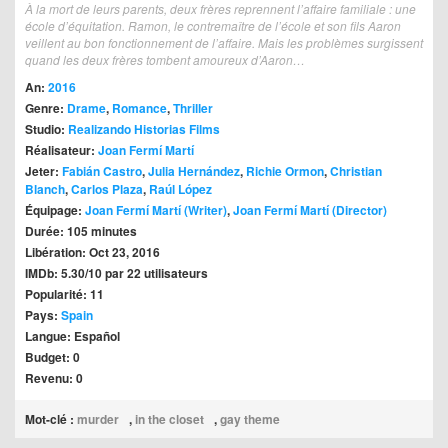
À la mort de leurs parents, deux frères reprennent l’affaire familiale : une
école d’équitation. Ramon, le contremaître de l’école et son fils Aaron
veillent au bon fonctionnement de l’affaire. Mais les problèmes surgissent
quand les deux frères tombent amoureux d’Aaron…
An:
2016
Genre:
Drame
,
Romance
,
Thriller
Studio:
Realizando Historias Films
Réalisateur:
Joan Fermí Martí
Jeter:
Fabián Castro
,
Julia Hernández
,
Richie Ormon
,
Christian
Blanch
,
Carlos Plaza
,
Raúl López
Équipage:
Joan Fermí Martí (Writer)
,
Joan Fermí Martí (Director)
Durée: 105 minutes
Libération: Oct 23, 2016
IMDb: 5.30/10 par 22 utilisateurs
Popularité: 11
Pays:
Spain
Langue: Español
Budget: 0
Revenu: 0
Mot-clé :
murder
,
in the closet
,
gay theme