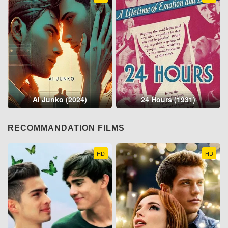
AI Junko (2024)
24 Hours (1931)
RECOMMANDATION FILMS
HD
HD