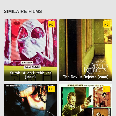
SIMILAIRE FILMS
HD
HD
Suroh: Alien Hitchhiker
(1996)
The Devil's Rejects (2005)
HD
HD