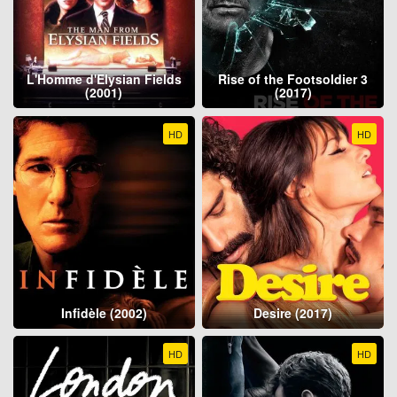
L'Homme d'Elysian Fields
Rise of the Footsoldier 3
(2001)
(2017)
HD
HD
Infidèle (2002)
Desire (2017)
HD
HD