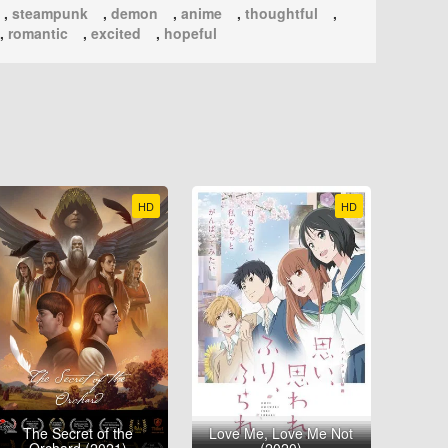
,
steampunk
,
demon
,
anime
,
thoughtful
,
,
romantic
,
excited
,
hopeful
HD
HD
The Secret of the
Love Me, Love Me Not
Orchard (2021)
(2020)