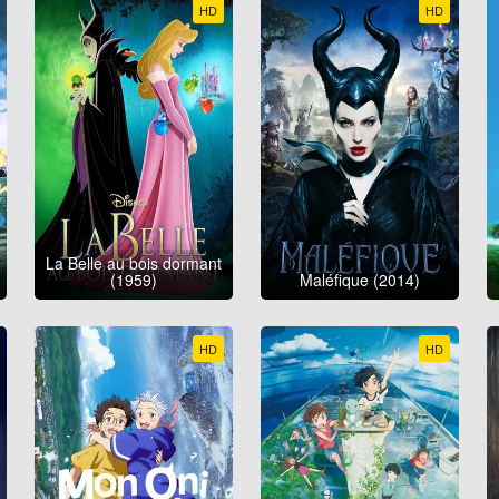
HD
HD
La Belle au bois dormant
(1959)
Maléfique (2014)
HD
HD