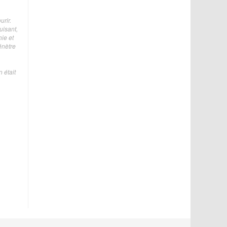
urir.
uisant,
ie et
énètre
 était