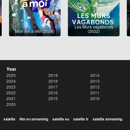
Les Murs vagabonds
Mon oni à moi (2024)
(2022)
Year
2025
2019
2014
2024
2018
2013
2023
2017
2012
2022
2016
2011
2021
2015
2010
2020
xalaflix
flim en streaming
xalaflix eu
xalaflix fr
xalaflix streaming