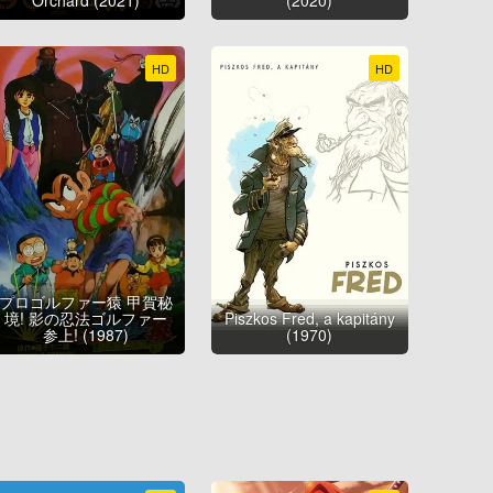
HD
HD
プロゴルファー猿 甲賀秘
境! 影の忍法ゴルファー
Piszkos Fred, a kapitány
参上! (1987)
(1970)