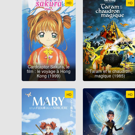
HD
HD
Cardcaptor Sakura, le
film : le voyage à Hong
Taram et le chaudron
Kong (1999)
magique (1985)
HD
HD