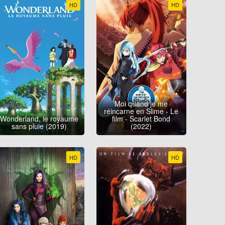
HD
HD
Moi quand je me
réincarne en Slime - Le
Wonderland, le royaume
film - Scarlet Bond
sans pluie (2019)
(2022)
HD
HD