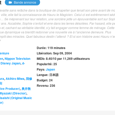
t
Bande annonce
availle sans relâche dans la boutique de chapelier que tenait son père avant de mo
n ville, elle fait la connaissance de Hauru le Magicien. Celui‐ci est extrêmement séd
 Se méprenant sur leur relation, une sorcière jette un épouvantable sort sur Soph
 ans. Accablée, Sophie s’enfuit et erre dans les terres désolées. Par hasard, elle p
et, cachant sa véritable identité, s’y fait engager comme femme de ménage. Cette
 que dynamique va bientôt redonner une nouvelle vie à l’ancienne demeure. Plus
it des miracles. Quel fabuleux destin l’attend ? Et si son histoire avec Hauru n’en
?
Durée: 119 minutes
enture
Libération: Sep 09, 2004
en
,
Nippon Television
IMDb: 8.40/10 par 11,269 utilisateurs
 Disney Japan
,
d-
Popularité: 25
Pays:
Japan
Langue: 日本語
ura
,
Akihiro Miwa
,
我修
Budget: 24
則
Revenu: 236
ive Producer)
,
奥井敦
iyazaki (Director)
,
isaishi (Original Music
or)