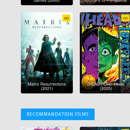
HD
HD
Matrix Resurrections
(HEAD!) Over Heels
(2021)
(2025)
RECOMMANDATION FILMS