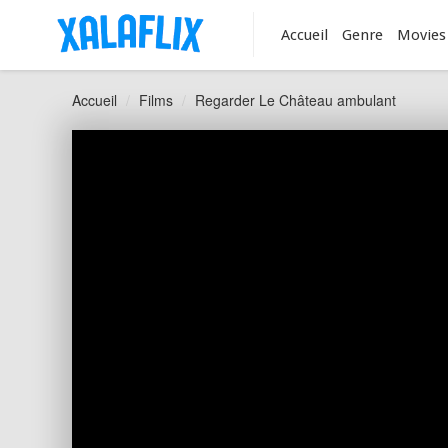
Accueil
Genre
Movies
Accueil
Films
Regarder Le Château ambulant