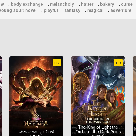
ow
,
body exchange
,
melancholy
,
hatter
,
bakery
,
curse
young adult novel
,
playful
,
fantasy
,
magical
,
adventure
HD
HD
The King of Light the
ಮಹಾವತಾರ ನರಸಿಂಹ
Order of the Dark Gods
(2025)
(2018)