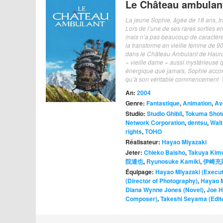
Le Château ambulan
La jeune Sophie, âgée de 18 ans, tr
Lors de l’une de ses rares sorties e
mais n’a pas beaucoup de caractère…
la transforme en vieille femme de 90
dans le Château Ambulant de Hauru 
« vieille dame » aussi mystérieuse
énergique que jamais, Sophie accompl
qu’à son véritable commencement 
An:
2004
Genre:
Fantastique
,
Animation
,
Av
Studio:
Studio Ghibli
,
Tokuma Shot
Network Corporation
,
dentsu
,
Walt
rights
,
TOHO
Réalisateur:
Hayao Miyazaki
Jeter:
Chieko Baisho
,
Takuya Kim
院達也
,
Ryunosuke Kamiki
,
伊崎充
Équipage:
Hayao Miyazaki (Execut
(Director of Photography)
,
Hayao M
Diana Wynne Jones (Novel)
,
Joe H
Composer)
,
Takeshi Seyama (Edit