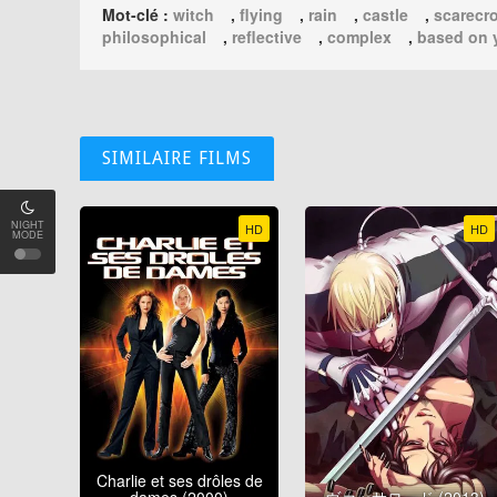
Mot-clé :
witch
,
flying
,
rain
,
castle
,
scarecr
philosophical
,
reflective
,
complex
,
based on 
SIMILAIRE FILMS
NIGHT
HD
HD
MODE
Charlie et ses drôles de
dames (2000)
ヴァッサロード (2013)