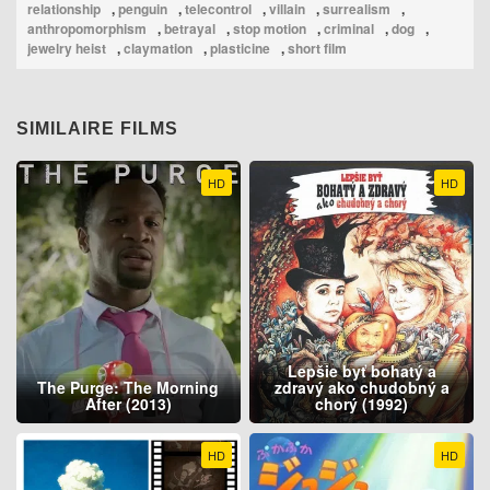
relationship
,
penguin
,
telecontrol
,
villain
,
surrealism
,
anthropomorphism
,
betrayal
,
stop motion
,
criminal
,
dog
,
jewelry heist
,
claymation
,
plasticine
,
short film
SIMILAIRE FILMS
HD
HD
Lepšie byť bohatý a
The Purge: The Morning
zdravý ako chudobný a
After (2013)
chorý (1992)
HD
HD