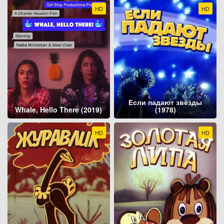
HD
HD
Если падают звёзды
Whale, Hello There (2019)
(1978)
HD
HD