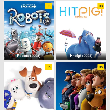
HD
HD
Robots (2005)
Hitpig! (2024)
HD
HD