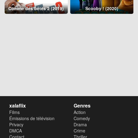
Comme des bêtes 2 (2019)
Scooby ! (2020)
xalaflix
Genres
Films
Action
Émissions de télévision
Comedy
Privacy
Drama
DMCA
Crime
Contact
Thriller