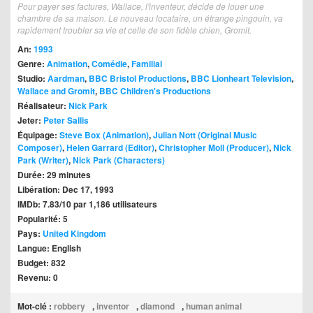
Pour payer ses factures, Wallace, l'inventeur, décide de louer une
chambre de sa maison. Le nouveau locataire, un étrange pingouin, va
rapidement troubler sa vie et celle de son fidèle chien, Gromit.
An:
1993
Genre:
Animation
,
Comédie
,
Familial
Studio:
Aardman
,
BBC Bristol Productions
,
BBC Lionheart Television
,
Wallace and Gromit
,
BBC Children's Productions
Réalisateur:
Nick Park
Jeter:
Peter Sallis
Équipage:
Steve Box (Animation)
,
Julian Nott (Original Music
Composer)
,
Helen Garrard (Editor)
,
Christopher Moll (Producer)
,
Nick
Park (Writer)
,
Nick Park (Characters)
Durée: 29 minutes
Libération: Dec 17, 1993
IMDb: 7.83/10 par 1,186 utilisateurs
Popularité: 5
Pays:
United Kingdom
Langue: English
Budget: 832
Revenu: 0
Mot-clé :
robbery
,
inventor
,
diamond
,
human animal