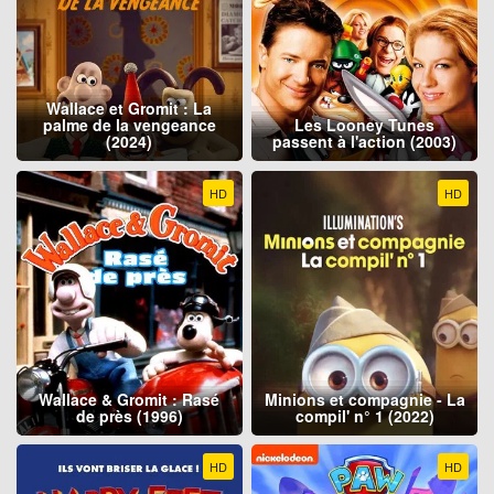
Wallace et Gromit : La
palme de la vengeance
Les Looney Tunes
(2024)
passent à l'action (2003)
HD
HD
Wallace & Gromit : Rasé
Minions et compagnie - La
de près (1996)
compil' n° 1 (2022)
HD
HD