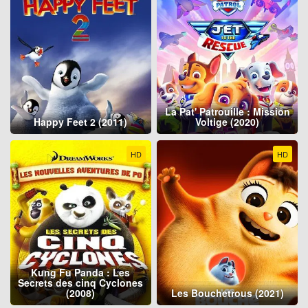
La Pat' Patrouille : Mission
Happy Feet 2 (2011)
Voltige (2020)
HD
HD
Kung Fu Panda : Les
Secrets des cinq Cyclones
(2008)
Les Bouchetrous (2021)