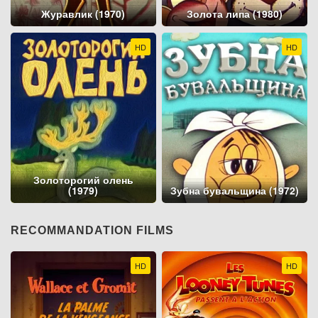
Журавлик (1970)
Золота липа (1980)
HD
HD
Золоторогий олень
(1979)
Зубна бувальщина (1972)
RECOMMANDATION FILMS
HD
HD