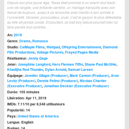
Depuis son plus jeune âge, Tessa était promise à un avenir tout tracé :
une vie rangée, une brillante carrière, un mariage tranquille avec son
fiancé de toujours. Jusqu’à sa rencontre avec Hardin à son arrivée à
l’université. Grossier, provocateur, cruel, c’est le garçon le plus détestable
qu’elle ait jamais croisé. Et pourtant, ce bad boy tatoué pourrait bien lui
faire perdre tout contrôle…
An:
2019
Genre:
Drame
,
Romance
Studio:
CalMaple Films
,
Wattpad
,
Offspring Entertainment
,
Diamond
Film Productions
,
Voltage Pictures
,
Frayed Pages Media
Réalisateur:
Jenny Gage
Jeter:
Josephine Langford
,
Hero Fiennes Tiffin
,
Shane Paul McGhie
,
Khadijha Red Thunder
,
Dylan Arnold
,
Samuel Larsen
Équipage:
Jennifer Gibgot (Producer)
,
Mark Canton (Producer)
,
Aron
Levitz (Producer)
,
Dennis Pelino (Producer)
,
Nicolas Chartier
(Executive Producer)
,
Jonathan Deckter (Executive Producer)
Durée: 105 minutes
Libération: Apr 11, 2019
IMDb: 7.11/10 par 8,548 utilisateurs
Popularité: 14
Pays:
United States of America
Langue: English
Budget: 14