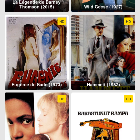
La Légende de Barney
Thomson (2015)
Wild Geese (1927)
HD
HD
Eugénie de Sade (1973)
Hammett (1982)
HD
HD