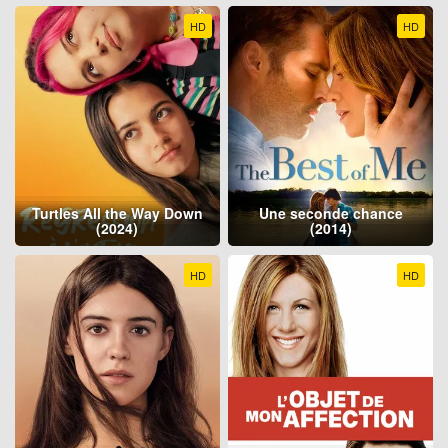
HD
HD
Turtles All the Way Down
Une seconde chance
(2024)
(2014)
HD
HD