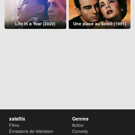
Life in a Year (2020)
Une place au soleil (1951)
xalaflix
Genres
Films
Action
Émissions de télévision
Comedy