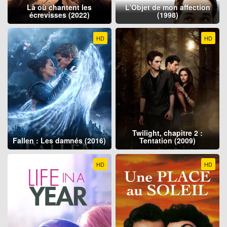
Là où chantent les
L'Objet de mon affection
écrevisses (2022)
(1998)
HD
HD
Twilight, chapitre 2 :
Fallen : Les damnés (2016)
Tentation (2009)
HD
HD