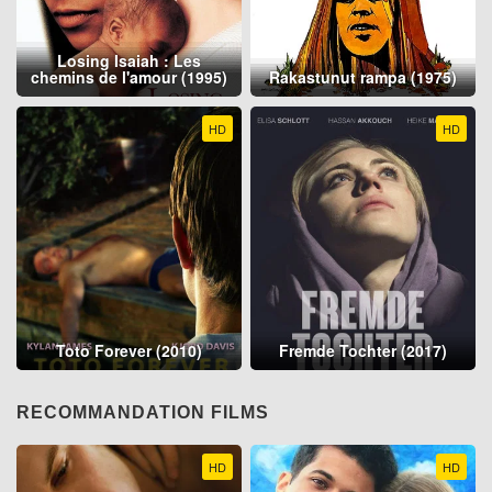
Losing Isaiah : Les
chemins de l'amour (1995)
Rakastunut rampa (1975)
HD
HD
Toto Forever (2010)
Fremde Tochter (2017)
RECOMMANDATION FILMS
HD
HD