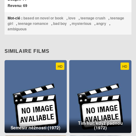
Revenu: 69
Mot-clé :
based on novel or book
,
love
,
teenage crush
,
teenage
girl
,
teenage romance
,
bad boy
,
mysterious
,
angry
,
ambiguous
SIMILAIRE FILMS
HD
HD
Tím hůř, když padnou
Semestr něžnosti (1972)
(1972)