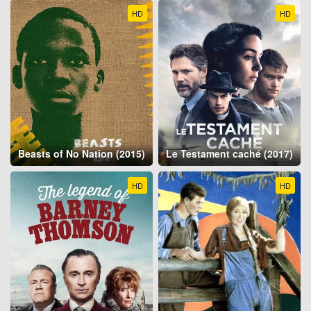
HD
HD
Beasts of No Nation (2015)
Le Testament caché (2017)
HD
HD