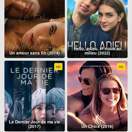
Hello, adieu, et nous au
Un amour sans fin (2014)
milieu (2022)
HD
HD
Le Dernier Jour de ma vie
(2017)
Un Choix (2016)