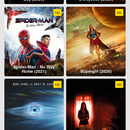
HD
HD
Spider-Man : No Way
Home (2021)
Supergirl (2026)
HD
HD