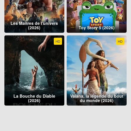
Les Maîtres de l'univers
(2026)
Toy Story 5 (2026)
HD
HD
La Bouche du Diable
Vaiana, la légende du bout
(2026)
du monde (2026)