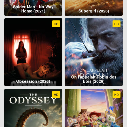
Spider-Man : No Way
Home (2021)
Supergirl (2026)
HD
HD
On l'appelait Robin des
Obsession (2026)
Bois (2026)
HD
HD