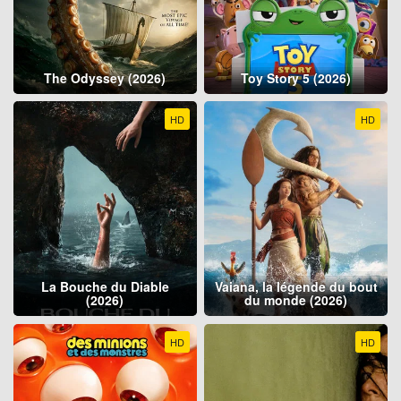
The Odyssey (2026)
Toy Story 5 (2026)
HD
HD
La Bouche du Diable
Vaiana, la légende du bout
(2026)
du monde (2026)
HD
HD