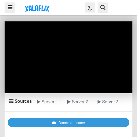
Sources
Server 1
Server 2
Server 3
Bande annonce