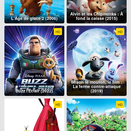
Alvin et les Chipmunks : À
L'Âge de glace 2 (2006)
fond la caisse (2015)
HD
HD
Shaun le mouton, le film :
La ferme contre-attaque
Buzz l'Éclair (2022)
(2019)
HD
HD