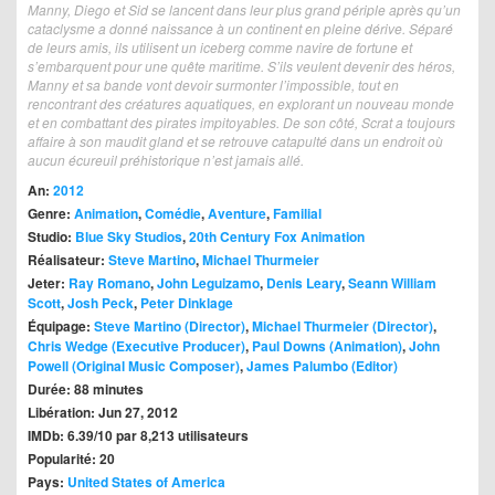
Manny, Diego et Sid se lancent dans leur plus grand périple après qu’un
cataclysme a donné naissance à un continent en pleine dérive. Séparé
de leurs amis, ils utilisent un iceberg comme navire de fortune et
s’embarquent pour une quête maritime. S’ils veulent devenir des héros,
Manny et sa bande vont devoir surmonter l’impossible, tout en
rencontrant des créatures aquatiques, en explorant un nouveau monde
et en combattant des pirates impitoyables. De son côté, Scrat a toujours
affaire à son maudit gland et se retrouve catapulté dans un endroit où
aucun écureuil préhistorique n’est jamais allé.
An:
2012
Genre:
Animation
,
Comédie
,
Aventure
,
Familial
Studio:
Blue Sky Studios
,
20th Century Fox Animation
Réalisateur:
Steve Martino
,
Michael Thurmeier
Jeter:
Ray Romano
,
John Leguizamo
,
Denis Leary
,
Seann William
Scott
,
Josh Peck
,
Peter Dinklage
Équipage:
Steve Martino (Director)
,
Michael Thurmeier (Director)
,
Chris Wedge (Executive Producer)
,
Paul Downs (Animation)
,
John
Powell (Original Music Composer)
,
James Palumbo (Editor)
Durée: 88 minutes
Libération: Jun 27, 2012
IMDb: 6.39/10 par 8,213 utilisateurs
Popularité: 20
Pays:
United States of America