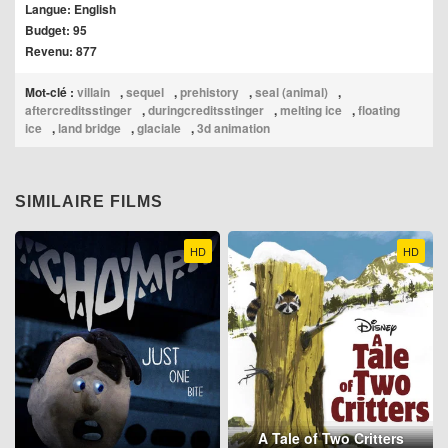
Langue: English
Budget: 95
Revenu: 877
Mot-clé :
villain
,
sequel
,
prehistory
,
seal (animal)
,
aftercreditsstinger
,
duringcreditsstinger
,
melting ice
,
floating
ice
,
land bridge
,
glaciale
,
3d animation
SIMILAIRE FILMS
HD
HD
A Tale of Two Critters