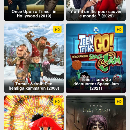
Once Upon a Time... in
Y a-t-il un flic pour sauver
Hollywood (2019)
le monde ? (2025)
HD
HD
Teen Titans Go
Tomtar & troll: Den
découvrent Space Jam
hemliga kammaren (2008)
(2021)
HD
HD