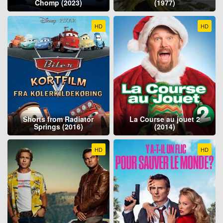
Chomp (2023)
(1977)
HD
HD
Shorts from Radiator
La Course au jouet 2
Springs (2016)
(2014)
HD
HD