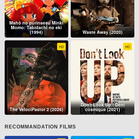
Mahô no purinsesu Minkî
Momo: Tabidachi no eki
(1994)
Waste Away (2020)
HD
HD
Don't Look Up : Déni
The VelociPastor 2 (2026)
cosmique (2021)
RECOMMANDATION FILMS