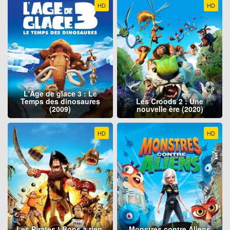
HD
HD
L'Âge de glace 3 : Le
Temps des dinosaures
Les Croods 2 : Une
(2009)
nouvelle ère (2020)
HD
HD
Les Pirates ! Bons à rien,
Monstres contre Aliens