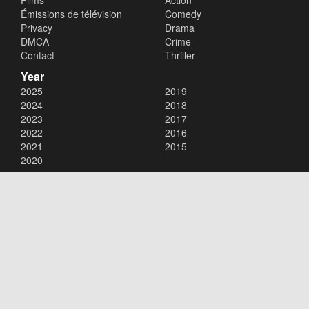
Films
Action
Émissions de télévision
Comedy
Privacy
Drama
DMCA
Crime
Contact
Thriller
Year
2025
2019
2024
2018
2023
2017
2022
2016
2021
2015
2020
Copyright © 2026
xalaflix
. All Rights Reserved.
Disclaimer: This site does not store any files on its server. All contents
are provided by non-affiliated third parties.
xalaflix
flim en streaming
xalaflix eu
xalaflix fr
xalaflix streaming