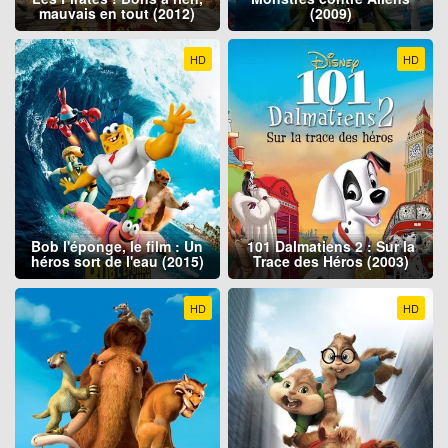
mauvais en tout (2012)
(2009)
HD
HD
Bob l'éponge, le film : Un
101 Dalmatiens 2 : Sur la
héros sort de l'eau (2015)
Trace des Héros (2003)
HD
HD