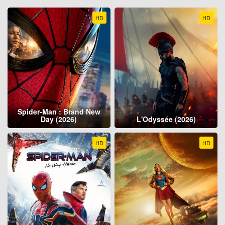
HD
HD
Spider-Man : Brand New
Day (2026)
L'Odyssée (2026)
HD
HD