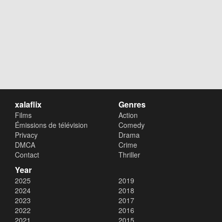
xalaflix
Genres
Films
Action
Émissions de télévision
Comedy
Privacy
Drama
DMCA
Crime
Contact
Thriller
Year
2025
2019
2024
2018
2023
2017
2022
2016
2021
2015