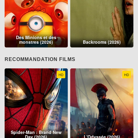
Des Minions et des
monstres (2026)
Backrooms (2026)
RECOMMANDATION FILMS
HD
HD
Spider-Man : Brand New
Day (2026)
L'Odyssée (2026)