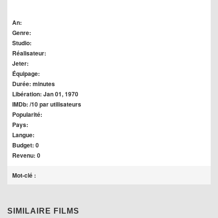
An:
Genre:
Studio:
Réalisateur:
Jeter:
Équipage:
Durée: minutes
Libération: Jan 01, 1970
IMDb: /10 par utilisateurs
Popularité:
Pays:
Langue:
Budget: 0
Revenu: 0
Mot-clé :
SIMILAIRE FILMS