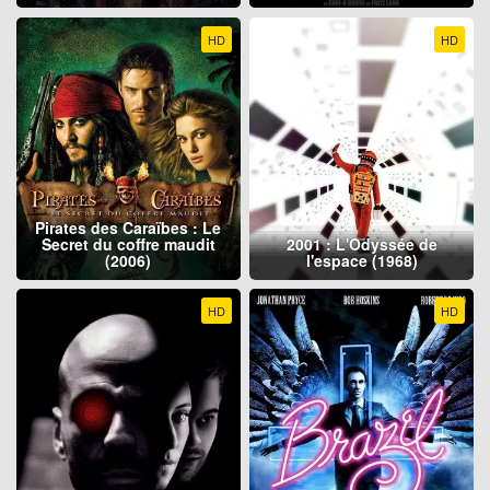
HD
HD
Pirates des Caraïbes : Le
Secret du coffre maudit
2001 : L'Odyssée de
(2006)
l'espace (1968)
HD
HD