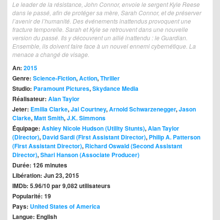
Le leader de la résistance, John Connor, envoie le sergent Kyle Reese
dans le passé, afin de protéger sa mère, Sarah Connor, et de préserver
l’avenir de l’humanité. Des événements inattendus provoquent une
fracture temporelle. Sarah et Kyle se retrouvent dans une nouvelle
version du passé. Ils y découvrent un allié inattendu : le Guardian.
Ensemble, ils doivent faire face à un nouvel ennemi cybernétique. La
menace a changé de visage.
An:
2015
Genre:
Science-Fiction
,
Action
,
Thriller
Studio:
Paramount Pictures
,
Skydance Media
Réalisateur:
Alan Taylor
Jeter:
Emilia Clarke
,
Jai Courtney
,
Arnold Schwarzenegger
,
Jason
Clarke
,
Matt Smith
,
J.K. Simmons
Équipage:
Ashley Nicole Hudson (Utility Stunts)
,
Alan Taylor
(Director)
,
David Sardi (First Assistant Director)
,
Philip A. Patterson
(First Assistant Director)
,
Richard Oswald (Second Assistant
Director)
,
Shari Hanson (Associate Producer)
Durée: 126 minutes
Libération: Jun 23, 2015
IMDb: 5.96/10 par 9,082 utilisateurs
Popularité: 19
Pays:
United States of America
Langue: English