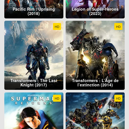
Pacific Rim : Uprising
Legion of Super-Heroes
(2018)
(2023)
HD
HD
Transformers : The Last
Transformers : L’Âge de
Knight (2017)
l’extinction (2014)
HD
HD