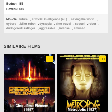
Budget: 155
Revenu: 440
Mot-clé :
future
,
artificial intelligence (a.i.)
,
saving the world
,
cyborg
,
killer robot
,
dystopia
,
time travel
,
sequel
,
robot
,
duringcreditsstinger
,
aggressive
,
intense
,
amused
SIMILAIRE FILMS
HD
HD
Le Cinquième Élément
(1997)
Metropolis (1927)