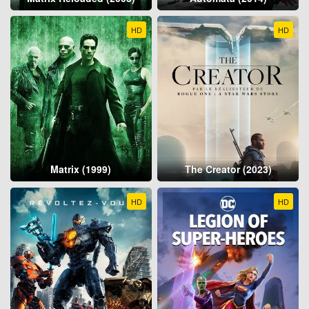
HD
HD
Matrix (1999)
The Creator (2023)
HD
HD