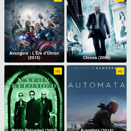
Avengers : L'Ère d'Ultron
(2015)
Clones (2009)
HD
HD
Matrix Reloaded (2003)
Automata (2014)