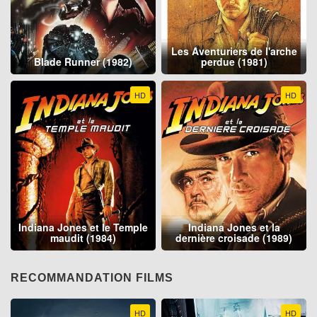
Les Aventuriers de l'arche
Blade Runner (1982)
perdue (1981)
HD
HD
Indiana Jones et le Temple
Indiana Jones et la
maudit (1984)
dernière croisade (1989)
RECOMMANDATION FILMS
HD
HD