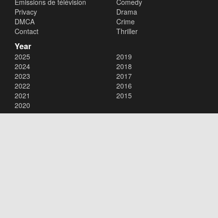
Émissions de télévision
Comedy
Privacy
Drama
DMCA
Crime
Contact
Thriller
Year
2025
2019
2024
2018
2023
2017
2022
2016
2021
2015
2020
Copyright © 2026
xalaflix
. All Rights Reserved.
Disclaimer: This site does not store any files on its server. All contents
are provided by non-affiliated third parties.
xalaflix
flim en streaming
xalaflix eu
xalaflix fr
xalaflix streaming