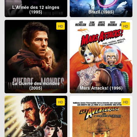
L'Armée des 12 singes
(1995)
Brazil (1985)
HD
HD
La Guerre des mondes
(2005)
Mars Attacks! (1996)
HD
HD