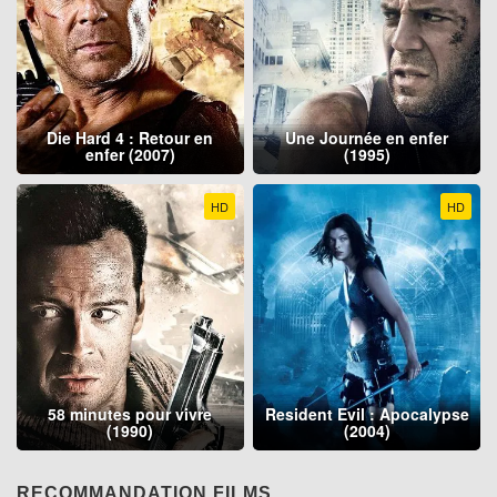
Die Hard 4 : Retour en
Une Journée en enfer
enfer (2007)
(1995)
HD
HD
58 minutes pour vivre
Resident Evil : Apocalypse
(1990)
(2004)
RECOMMANDATION FILMS