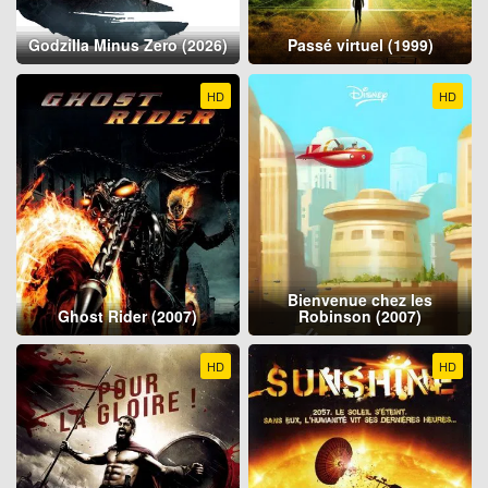
Godzilla Minus Zero (2026)
Passé virtuel (1999)
HD
HD
Bienvenue chez les
Ghost Rider (2007)
Robinson (2007)
HD
HD