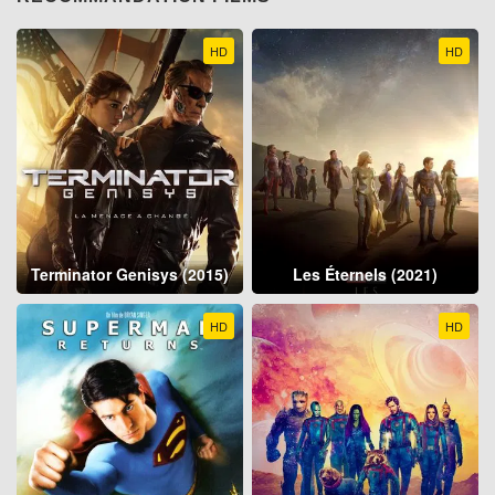
HD
HD
Terminator Genisys (2015)
Les Éternels (2021)
HD
HD