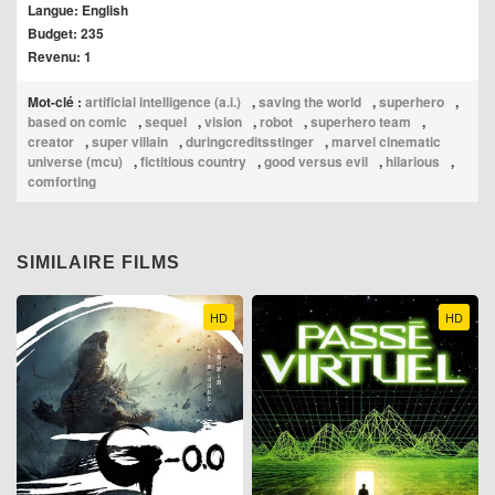
Langue: English
Budget: 235
Revenu: 1
Mot-clé :
artificial intelligence (a.i.)
,
saving the world
,
superhero
,
based on comic
,
sequel
,
vision
,
robot
,
superhero team
,
creator
,
super villain
,
duringcreditsstinger
,
marvel cinematic
universe (mcu)
,
fictitious country
,
good versus evil
,
hilarious
,
comforting
SIMILAIRE FILMS
HD
HD