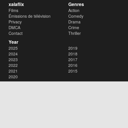
xalaflix
Genres
Films
Action
Émissions de télévision
Comedy
Privacy
Drama
DMCA
Crime
Contact
Thriller
Year
2025
2019
2024
2018
2023
2017
2022
2016
2021
2015
2020
Copyright © 2026
xalaflix
. All Rights Reserved.
Disclaimer: This site does not store any files on its server. All contents
are provided by non-affiliated third parties.