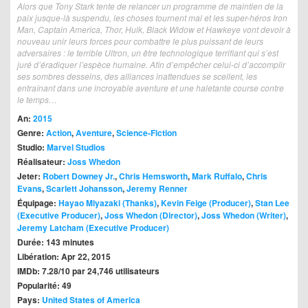
Alors que Tony Stark tente de relancer un programme de maintien de la
paix jusque-là suspendu, les choses tournent mal et les super-héros Iron
Man, Captain America, Thor, Hulk, Black Widow et Hawkeye vont devoir à
nouveau unir leurs forces pour combattre le plus puissant de leurs
adversaires : le terrible Ultron, un être technologique terrifiant qui s’est
juré d’éradiquer l’espèce humaine. Afin d’empêcher celui-ci d’accomplir
ses sombres desseins, des alliances inattendues se scellent, les
entraînant dans une incroyable aventure et une haletante course contre
le temps…
An:
2015
Genre:
Action
,
Aventure
,
Science-Fiction
Studio:
Marvel Studios
Réalisateur:
Joss Whedon
Jeter:
Robert Downey Jr.
,
Chris Hemsworth
,
Mark Ruffalo
,
Chris
Evans
,
Scarlett Johansson
,
Jeremy Renner
Équipage:
Hayao Miyazaki (Thanks)
,
Kevin Feige (Producer)
,
Stan Lee
(Executive Producer)
,
Joss Whedon (Director)
,
Joss Whedon (Writer)
,
Jeremy Latcham (Executive Producer)
Durée: 143 minutes
Libération: Apr 22, 2015
IMDb: 7.28/10 par 24,746 utilisateurs
Popularité: 49
Pays:
United States of America