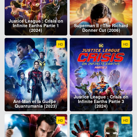
Justice League : Crisis on
Infinite Earths Partie 1
Superman II : The Richard
(2024)
Donner Cut (2006)
HD
HD
Justice League : Crisis on
Ant-Man et la Guêpe :
Infinite Earths Partie 3
Quantumania (2023)
(2024)
HD
HD