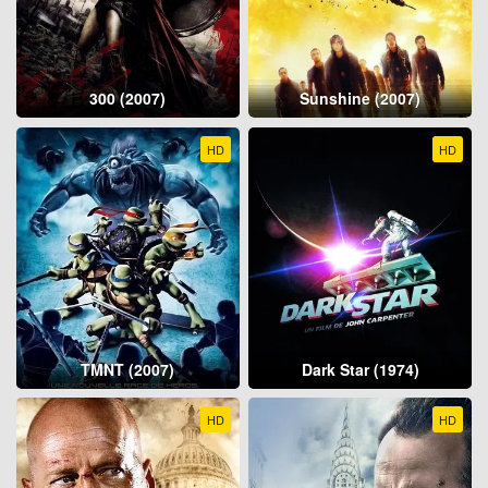
300 (2007)
Sunshine (2007)
HD
HD
TMNT (2007)
Dark Star (1974)
HD
HD