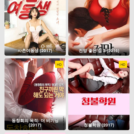
사촌여동생 (2017)
전망 좋은 집 3 (2016)
HD
HD
동창회의 목적: 더 비기닝
(2017)
청불학원 (2017)