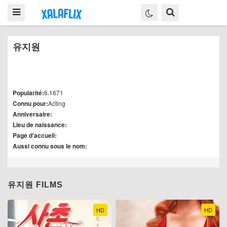
유지원
Popularité:
6.1671
Connu pour:
Acting
Anniversaire:
Lieu de naissance:
Page d'accueil:
Aussi connu sous le nom:
유지원 FILMS
HD
HD