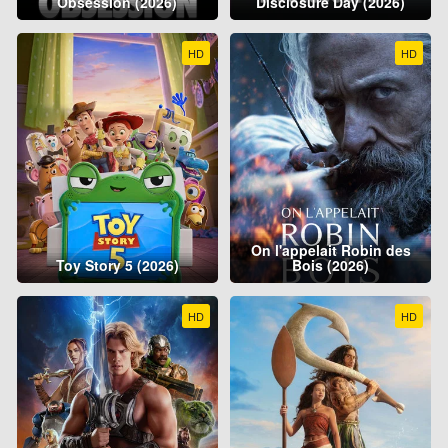
Obsession (2026)
Disclosure Day (2026)
HD
HD
On l'appelait Robin des
Toy Story 5 (2026)
Bois (2026)
HD
HD