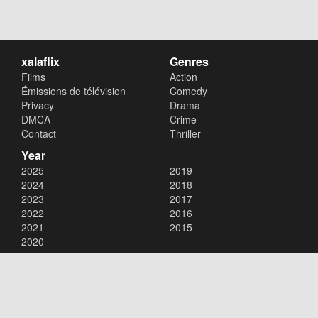
xalaflix
Genres
Films
Action
Émissions de télévision
Comedy
Privacy
Drama
DMCA
Crime
Contact
Thriller
Year
2025
2019
2024
2018
2023
2017
2022
2016
2021
2015
2020
Copyright © 2026
xalaflix
. All Rights Reserved.