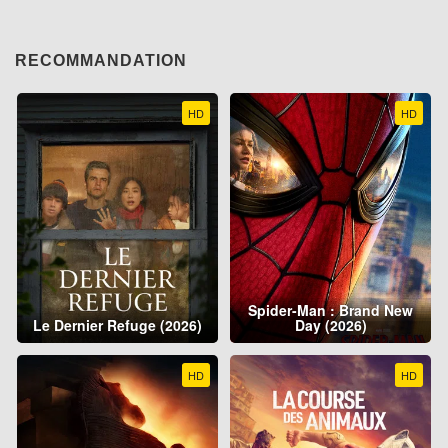
RECOMMANDATION
HD
HD
Spider-Man : Brand New
Le Dernier Refuge (2026)
Day (2026)
HD
HD