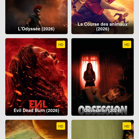
La Course des animaux
L'Odyssée (2026)
(2026)
HD
HD
Evil Dead Burn (2026)
Obsession (2026)
HD
HD