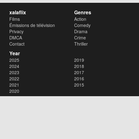
xalaflix
Genres
Films
Action
Émissions de télévision
Comedy
Privacy
Drama
DMCA
Crime
Contact
Thriller
Year
2025
2019
2024
2018
2023
2017
2022
2016
2021
2015
2020
Copyright © 2026
xalaflix
. All Rights Reserved.
Disclaimer: This site does not store any files on its server. All contents
are provided by non-affiliated third parties.