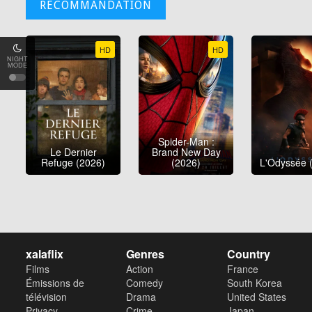
RECOMMANDATION
HD
HD
NIGHT
MODE
Spider-Man :
Le Dernier
Brand New Day
Refuge (2026)
(2026)
L'Odyssée 
xalaflix
Genres
Country
Films
Action
France
Émissions de
Comedy
South Korea
télévision
Drama
United States
Privacy
Crime
Japan