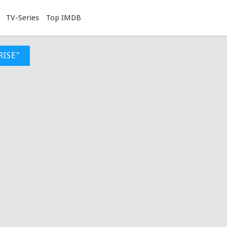
TV-Series
Top IMDB
RISE"