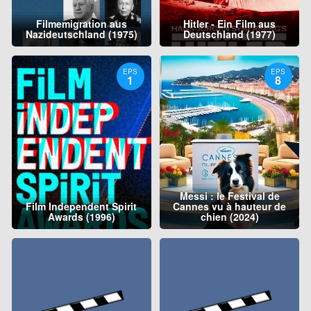
Filmemigration aus
Hitler - Ein Film aus
Nazideutschland (1975)
Deutschland (1977)
EPS
EPS
1
8
Messi : le Festival de
Film Independent Spirit
Cannes vu à hauteur de
Awards (1996)
chien (2024)