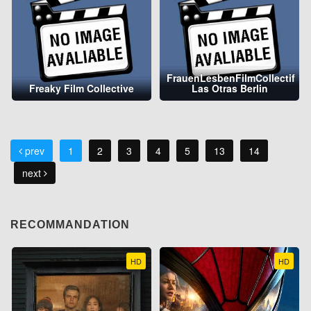
FrauenLesbenFilmCollectif
Freaky Film Collective
Las Otras Berlin
prev
1
2
3
4
5
13
14
next
RECOMMANDATION
HD
HD