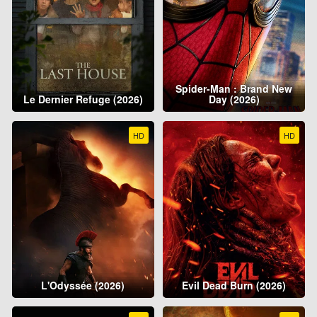
Spider-Man : Brand New
Le Dernier Refuge (2026)
Day (2026)
HD
HD
L'Odyssée (2026)
Evil Dead Burn (2026)