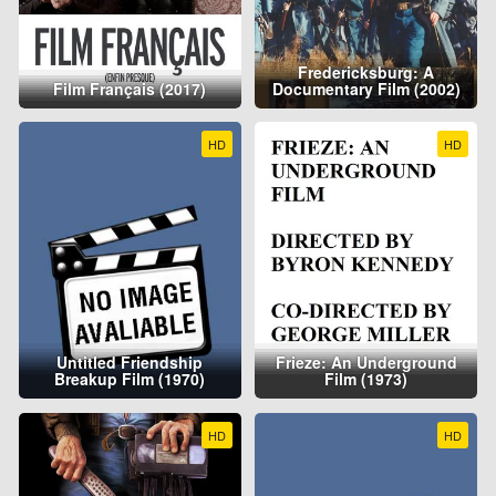
Fredericksburg: A
Film Français (2017)
Documentary Film (2002)
HD
HD
Untitled Friendship
Frieze: An Underground
Breakup Film (1970)
Film (1973)
HD
HD