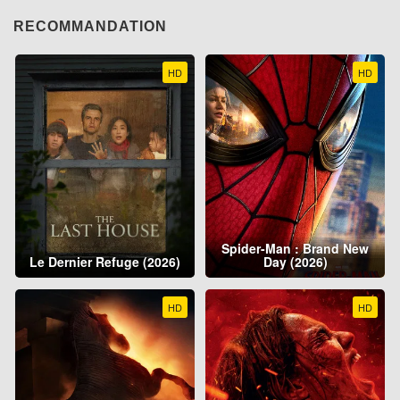
RECOMMANDATION
HD
HD
Spider-Man : Brand New
Le Dernier Refuge (2026)
Day (2026)
HD
HD