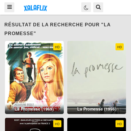
RÉSULTAT DE LA RECHERCHE POUR "LA
PROMESSE"
HD
HD
La Promesse (1969)
La Promesse (1996)
HD
HD