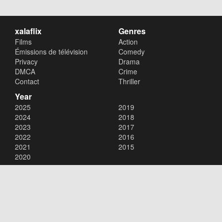
xalaflix
Genres
Films
Action
Émissions de télévision
Comedy
Privacy
Drama
DMCA
Crime
Contact
Thriller
Year
2025
2019
2024
2018
2023
2017
2022
2016
2021
2015
2020
Copyright © 2026
xalaflix
. All Rights Reserved.
Disclaimer: This site does not store any files on its server. All contents