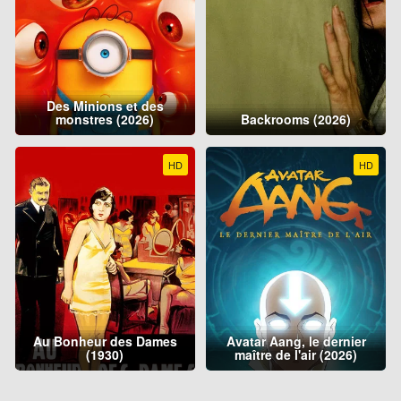
Des Minions et des
monstres (2026)
Backrooms (2026)
HD
HD
Au Bonheur des Dames
‎Avatar Aang, le dernier
(1930)
maître de l'air (2026)