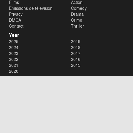
Films
Action
Émissions de télévision
Comedy
Privacy
Drama
DMCA
Crime
Contact
Thriller
Year
2025
2019
2024
2018
2023
2017
2022
2016
2021
2015
2020
Copyright © 2026
xalaflix
. All Rights Reserved.
Disclaimer: This site does not store any files on its server. All contents
are provided by non-affiliated third parties.
xalaflix
flim en streaming
xalaflix eu
xalaflix fr
xalaflix streaming