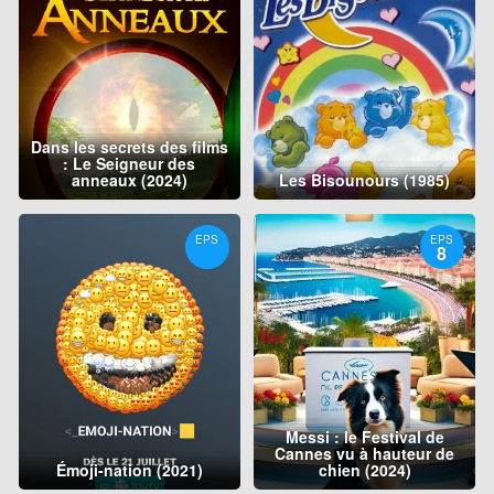
Dans les secrets des films
: Le Seigneur des
anneaux (2024)
Les Bisounours (1985)
EPS
EPS
8
Messi : le Festival de
Cannes vu à hauteur de
Émoji-nation (2021)
chien (2024)