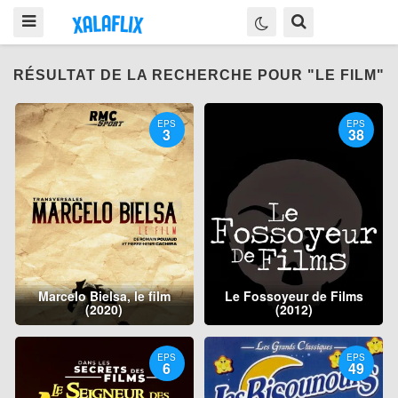
RÉSULTAT DE LA RECHERCHE POUR "LE FILM"
EPS
EPS
3
38
Marcelo Bielsa, le film
Le Fossoyeur de Films
(2020)
(2012)
EPS
EPS
6
49