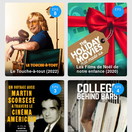
EPS
EPS
8
Les Films de Noël de
Le Touche-à-tout (2022)
notre enfance (2020)
EPS
EPS
3
4