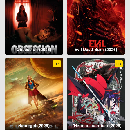
Obsession (2026)
Evil Dead Burn (2026)
HD
HD
Supergirl (2026)
L'Héroïne au ruban (2026)