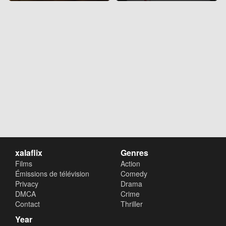
xalaflix
Genres
Films
Action
Émissions de télévision
Comedy
Privacy
Drama
DMCA
Crime
Contact
Thriller
Year