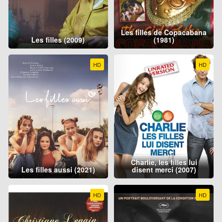
Les filles de Copacabana
Les filles (2009)
(1981)
HD
HD
Charlie, les filles lui
Les filles aussi (2021)
disent merci (2007)
HD
HD