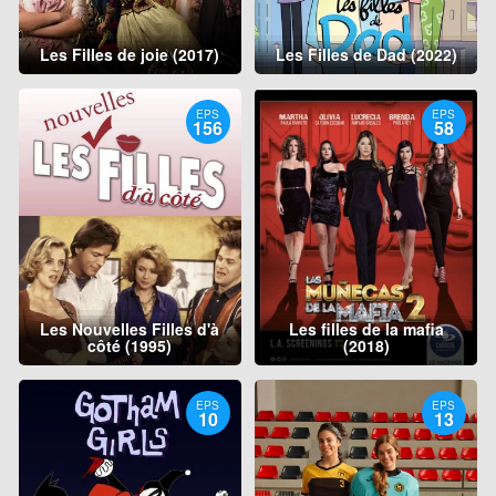
Les Filles de joie (2017)
Les Filles de Dad (2022)
EPS
EPS
156
58
Les Nouvelles Filles d'à
Les filles de la mafia
côté (1995)
(2018)
EPS
EPS
10
13