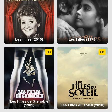
Les Filles (2010)
Les Filles (1978)
HD
HD
Les Filles de Grenoble
(1981)
Les Filles du soleil (2018)