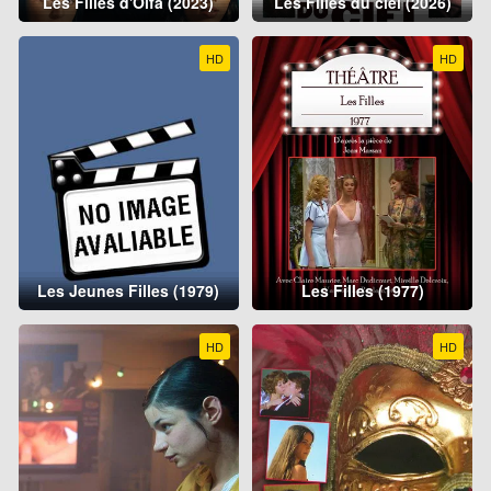
Les Filles d'Olfa (2023)
Les Filles du ciel (2026)
HD
HD
Les Jeunes Filles (1979)
Les Filles (1977)
HD
HD