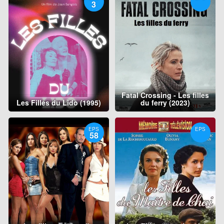
3
Fatal Crossing - Les filles
Les Filles du Lido (1995)
du ferry (2023)
EPS
EPS
58