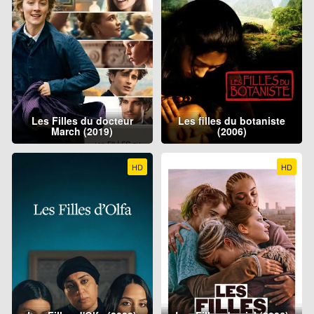
Les Filles du docteur
Les filles du botaniste
March (2019)
(2006)
HD
HD