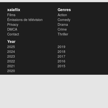
xalaflix
Genres
Films
Action
Émissions de télévision
Comedy
Privacy
Drama
DMCA
Crime
Contact
Thriller
Year
2025
2019
2024
2018
2023
2017
2022
2016
2021
2015
2020
Copyright © 2026
xalaflix
. All Rights Reserved.
Disclaimer: This site does not store any files on its server. All contents
are provided by non-affiliated third parties.