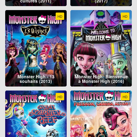
cultures (2011)
(2017)
HD
HD
Monster High - 13
Monster High: Bienvenue
souhaits (2013)
à Monster High (2016)
HD
HD