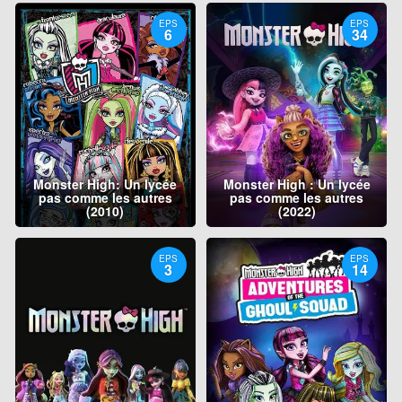
EPS
EPS
6
34
Monster High: Un lycée
Monster High : Un lycée
pas comme les autres
pas comme les autres
(2010)
(2022)
EPS
EPS
3
14