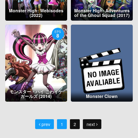
Monster High: Webisodes
Monster High: Adventures
(2022)
of the Ghoul Squad (2017)
EPS
8
モンスター・ハイ こわイケ
ガールズ (2014)
Monster Clown
prev
1
2
next