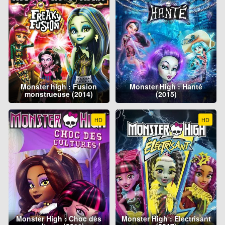
Monster high : Fusion
Monster High : Hanté
monstrueuse (2014)
(2015)
HD
HD
Monster High : Choc des
Monster High : Electrisant