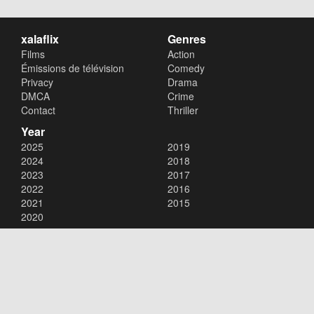
xalaflix
Genres
Films
Action
Émissions de télévision
Comedy
Privacy
Drama
DMCA
Crime
Contact
Thriller
Year
2025
2019
2024
2018
2023
2017
2022
2016
2021
2015
2020
Copyright © 2026
xalaflix
. All Rights Reserved.
Disclaimer: This site does not store any files on its server. All contents