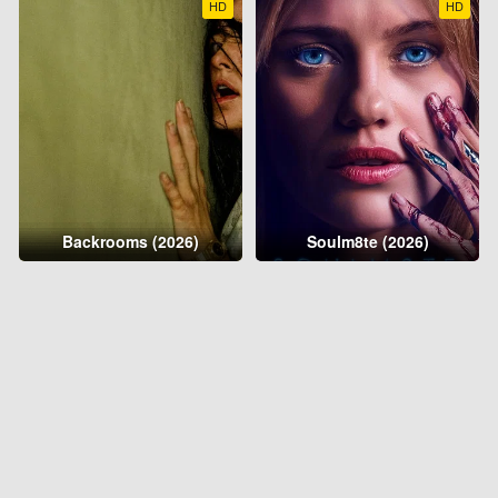
HD
HD
Backrooms (2026)
Soulm8te (2026)