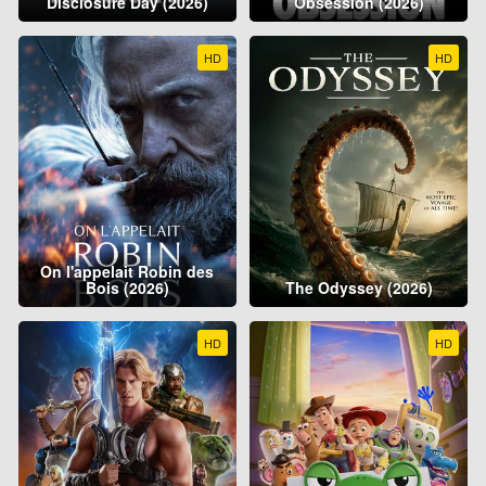
Disclosure Day (2026)
Obsession (2026)
HD
HD
On l'appelait Robin des
Bois (2026)
The Odyssey (2026)
HD
HD