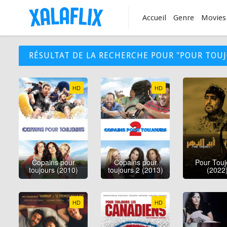
Accueil
Genre
Movies
RÉSULTAT DE LA RECHERCHE POUR "POUR TOU
HD
HD
Copains pour
Copains pour
Pour Touj
toujours (2010)
toujours 2 (2013)
(2022
HD
HD