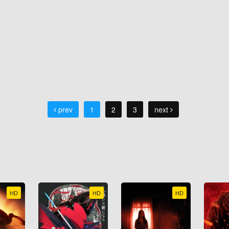
prev
1
2
3
next
HD
HD
HD