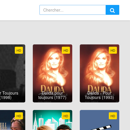
HD
HD
HD
r Toujours
Dalida pour
Dalida - Pour
(1998)
toujours (1977)
Toujours (1993)
HD
HD
HD