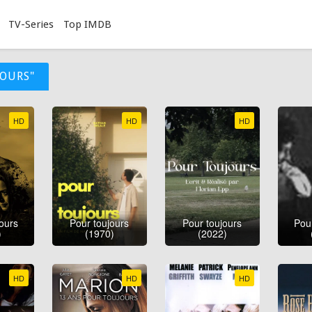
TV-Series
Top IMDB
JOURS"
HD
HD
HD
ours
Pour toujours
Pour toujours
Pou
)
(1970)
(2022)
HD
HD
HD