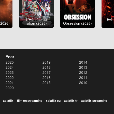
L'Héroïne au
Evil
(2026)
ruban (2026)
Obsession (2026)
Year
2025
2019
2014
2024
2018
2013
2023
2017
2012
2022
2016
2011
2021
2015
2010
2020
xalaflix
flim en streaming
xalaflix eu
xalaflix fr
xalaflix streaming