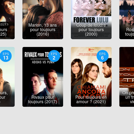
Marion, 13 ans
Coup de foudre
ours
pour toujours
pour toujours
Rose
025)
(2016)
(2000)
touj
EPS
EPS
EPS
13
2
6
ours,
On pr
our
Rivaux pour
Pour toujours en
un t
)
toujours (2017)
amour ? (2021)
vi