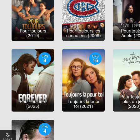
Pour toujours
Pour toujours les
Pour touj
(2019)
canadiens (2009)
Adèle (2
EPS
EPS
8
16
Pour touj
Pour toujours
Toujours là pour
plus un j
(2025)
toi (2021)
(2020
EPS
4
NIGHT