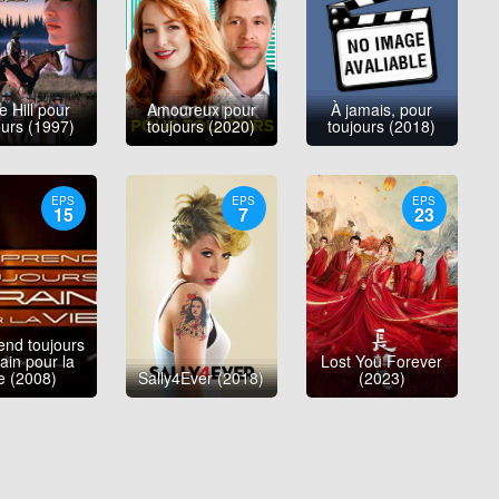
 Hill pour
Amoureux pour
À jamais, pour
ours (1997)
toujours (2020)
toujours (2018)
EPS
EPS
EPS
15
7
23
end toujours
rain pour la
Lost You Forever
e (2008)
Sally4Ever (2018)
(2023)