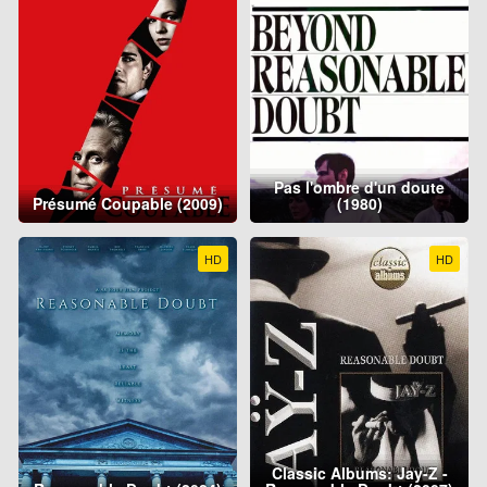
Pas l'ombre d'un doute
Présumé Coupable (2009)
(1980)
HD
HD
Classic Albums: Jay-Z -