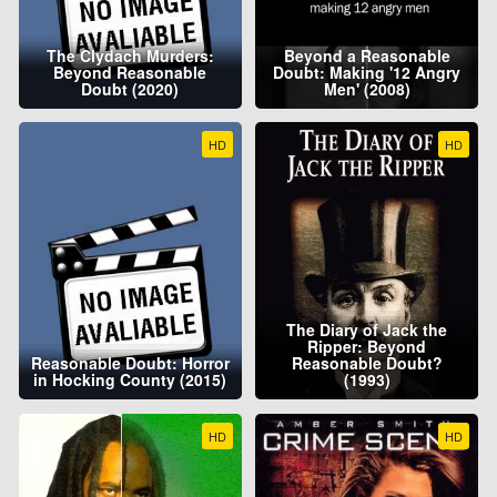
The Clydach Murders:
Beyond a Reasonable
Beyond Reasonable
Doubt: Making '12 Angry
Doubt (2020)
Men' (2008)
HD
HD
The Diary of Jack the
Ripper: Beyond
Reasonable Doubt: Horror
Reasonable Doubt?
in Hocking County (2015)
(1993)
HD
HD