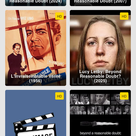
Reasonable Doubt (2024)
Reasonable Doubt (2007)
HD
HD
Lucy Letby: Beyond
L'Invraisemblable Vérité
Reasonable Doubt?
(1956)
(2025)
HD
HD