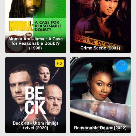
Mumia Abu-Jamal: A Case
for Reasonable Doubt?
(1998)
Crime Scene (2001)
HD
EPS
Beck 40 - Utom rimligt
tvivel (2020)
Reasonable Doubt (2022)