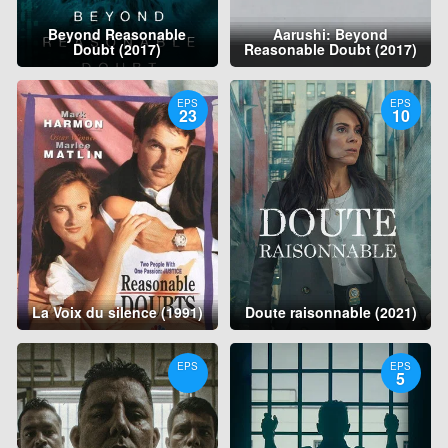
Beyond Reasonable
Aarushi: Beyond
Doubt (2017)
Reasonable Doubt (2017)
EPS
EPS
23
10
La Voix du silence (1991)
Doute raisonnable (2021)
EPS
EPS
5