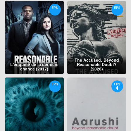
EPS
EPS
The Accused: Beyond
L'enquête de la dernière
Reasonable Doubt?
chance (2017)
(2026)
EPS
EPS
4