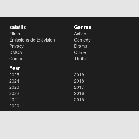
xalaflix
Genres
Films
Action
Émissions de télévision
Comedy
Privacy
Drama
DMCA
Crime
Contact
Thriller
Year
2025
2019
2024
2018
2023
2017
2022
2016
2021
2015
2020
Copyright © 2026
xalaflix
. All Rights Reserved.