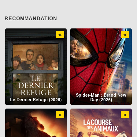
RECOMMANDATION
HD
HD
Spider-Man : Brand New
Le Dernier Refuge (2026)
Day (2026)
HD
HD