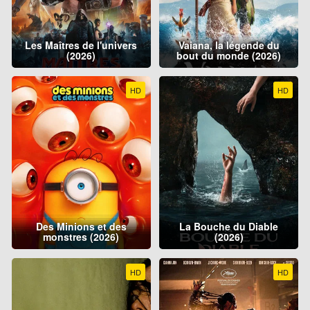
Les Maîtres de l'univers
Vaiana, la légende du
(2026)
bout du monde (2026)
HD
HD
Des Minions et des
La Bouche du Diable
monstres (2026)
(2026)
HD
HD