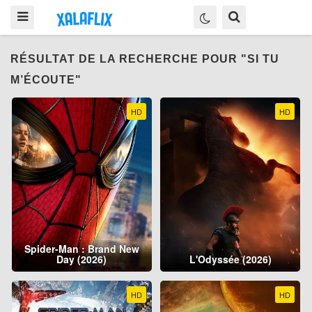
RÉSULTAT DE LA RECHERCHE POUR "SI TU
M’ÉCOUTE"
HD
HD
Spider-Man : Brand New
Day (2026)
L'Odyssée (2026)
HD
HD