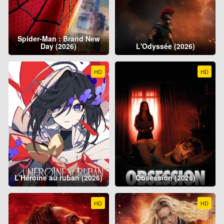
Spider-Man : Brand New
Day (2026)
L'Odyssée (2026)
HD
HD
L'Héroïne au ruban (2026)
Obsession (2026)
HD
HD