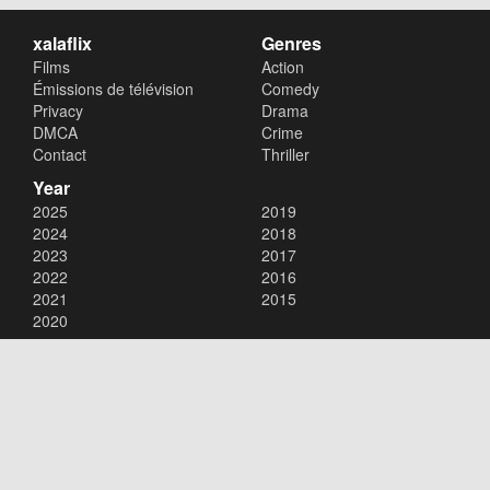
xalaflix
Genres
Films
Action
Émissions de télévision
Comedy
Privacy
Drama
DMCA
Crime
Contact
Thriller
Year
2025
2019
2024
2018
2023
2017
2022
2016
2021
2015
2020
Copyright © 2026
xalaflix
. All Rights Reserved.
Disclaimer: This site does not store any files on its server. All contents
are provided by non-affiliated third parties.