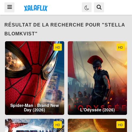
RÉSULTAT DE LA RECHERCHE POUR "STELLA
BLOMKVIST"
HD
HD
Spider-Man : Brand New
Day (2026)
L'Odyssée (2026)
HD
HD