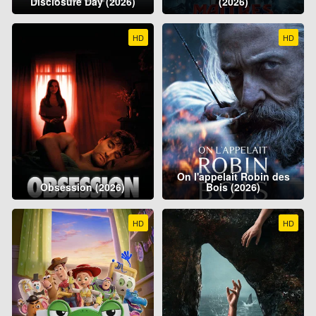
Disclosure Day (2026)
(2026)
HD
HD
On l'appelait Robin des
Obsession (2026)
Bois (2026)
HD
HD