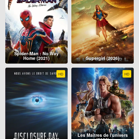
Spider-Man : No Way
Home (2021)
Supergirl (2026)
HD
HD
Les Maîtres de l'univers