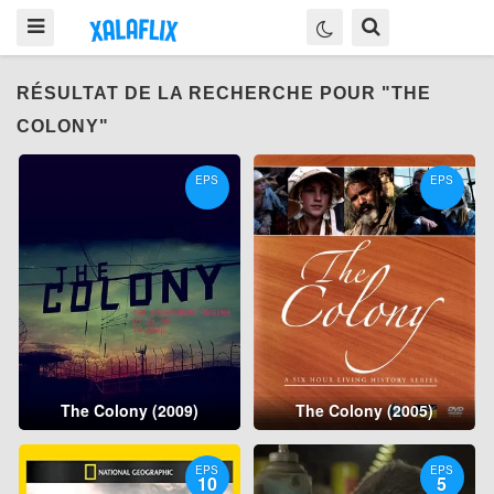
RÉSULTAT DE LA RECHERCHE POUR "THE
COLONY"
EPS
EPS
The Colony (2009)
The Colony (2005)
EPS
EPS
10
5