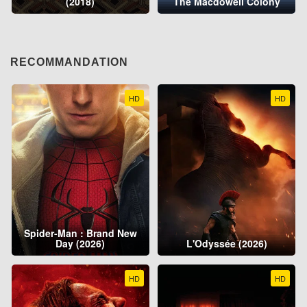
(2018)
The Macdowell Colony
RECOMMANDATION
HD
HD
Spider-Man : Brand New
Day (2026)
L'Odyssée (2026)
HD
HD