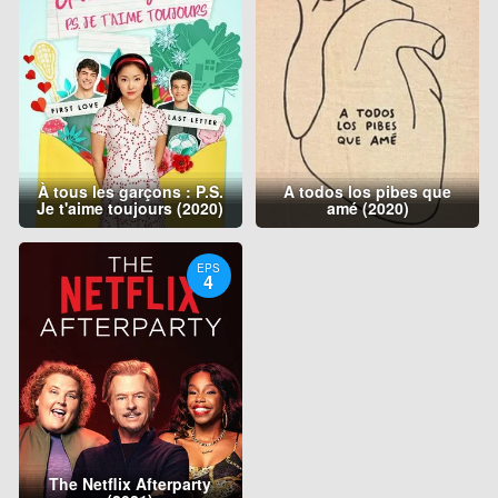
À tous les garçons : P.S.
A todos los pibes que
Je t'aime toujours (2020)
amé (2020)
EPS
4
The Netflix Afterparty