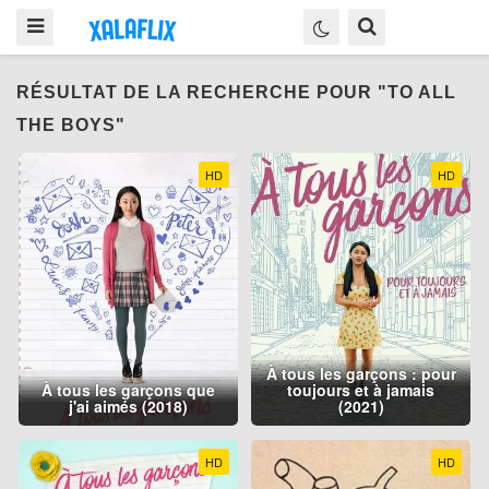
RÉSULTAT DE LA RECHERCHE POUR "TO ALL
THE BOYS"
HD
HD
À tous les garçons : pour
À tous les garçons que
toujours et à jamais
j'ai aimés (2018)
(2021)
HD
HD