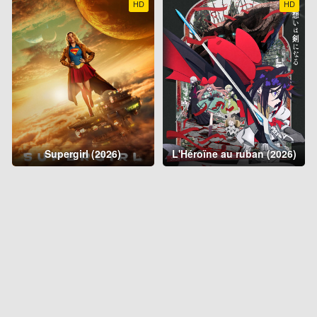
HD
HD
Supergirl (2026)
L'Héroïne au ruban (2026)