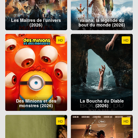
Les Maîtres de l'univers
Vaiana, la légende du
(2026)
bout du monde (2026)
HD
HD
Des Minions et des
La Bouche du Diable
monstres (2026)
(2026)
HD
HD