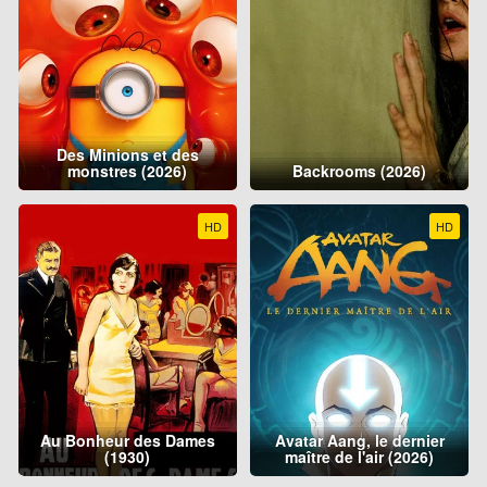
Des Minions et des
monstres (2026)
Backrooms (2026)
HD
HD
Au Bonheur des Dames
‎Avatar Aang, le dernier
(1930)
maître de l'air (2026)