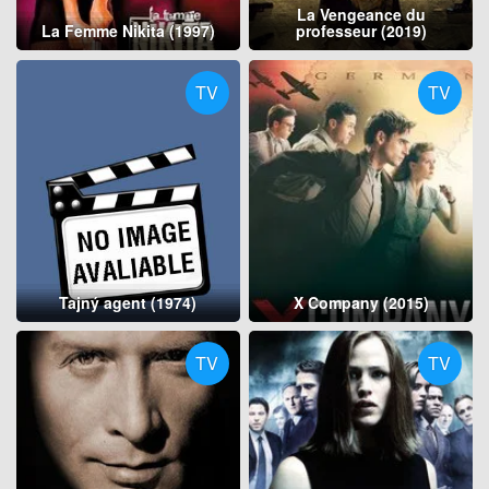
La Vengeance du
La Femme Nikita (1997)
professeur (2019)
TV
TV
Tajný agent (1974)
X Company (2015)
TV
TV