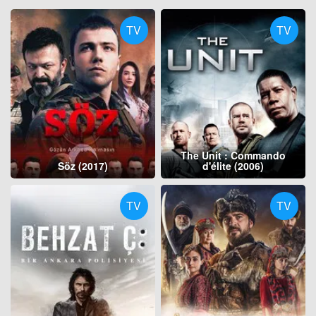
TV
TV
The Unit : Commando
Söz (2017)
d'élite (2006)
TV
TV