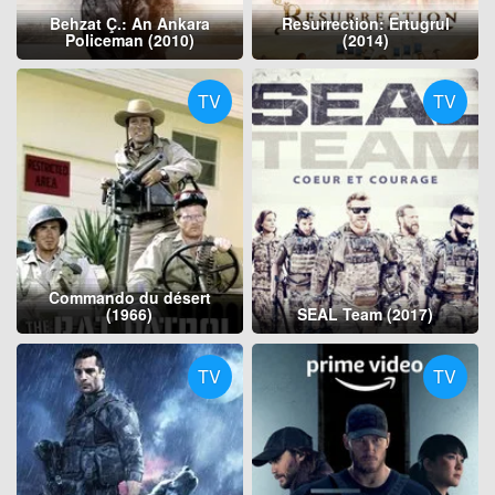
Behzat Ç.: An Ankara
Resurrection: Ertugrul
Policeman (2010)
(2014)
TV
TV
Commando du désert
(1966)
SEAL Team (2017)
TV
TV