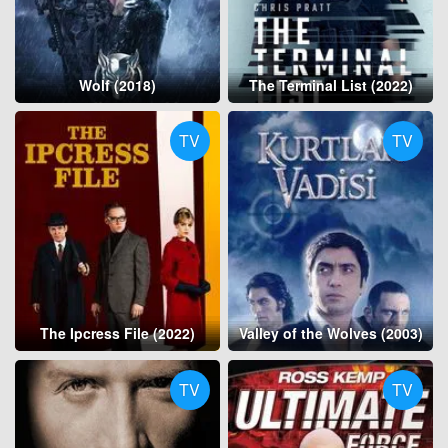
Wolf (2018)
The Terminal List (2022)
TV
TV
The Ipcress File (2022)
Valley of the Wolves (2003)
TV
TV