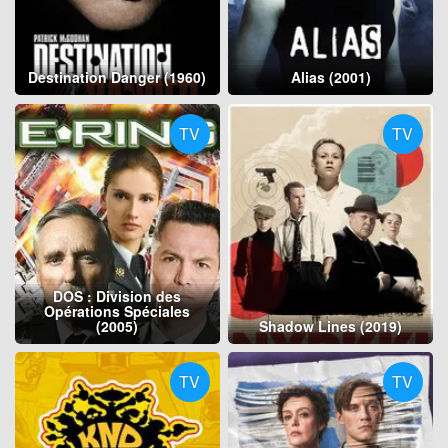
Destination Danger (1960)
Alias (2001)
TV
TV
DOS : Division des
Opérations Spéciales
(2005)
Shadow Lines (2019)
TV
TV