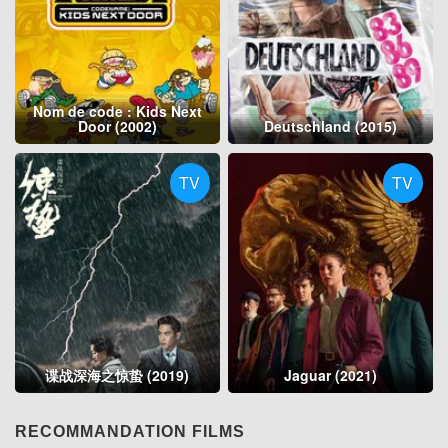
Nom de code : Kids Next
Door (2002)
Deutschland (2015)
TV
TV
谍战深海之惊蛰 (2019)
Jaguar (2021)
RECOMMANDATION FILMS