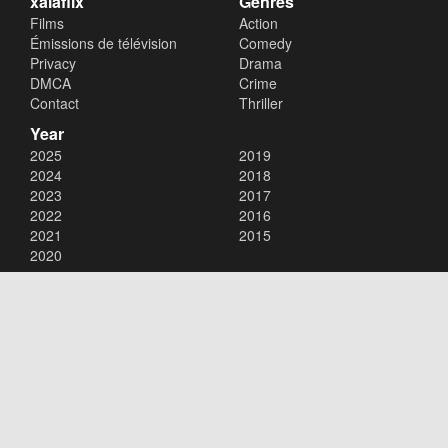
xalaflix
Genres
Films
Action
Émissions de télévision
Comedy
Privacy
Drama
DMCA
Crime
Contact
Thriller
Year
2025
2019
2024
2018
2023
2017
2022
2016
2021
2015
2020
Copyright © 2026
xalaflix
. All Rights Reserved.
Disclaimer: This site does not store any files on its server. All contents
are provided by non-affiliated third parties.
xalaflix
flim en streaming
xalaflix eu
xalaflix fr
xalaflix streaming