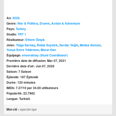
An:
2026
Genre:
War & Politics
,
Drame
,
Action & Adventure
Pays:
Turkey
Studio:
TRT 1
Réalisateur:
Ethem Özışık
Jeter:
Tolga Sarıtaş
,
Rabia Soytürk
,
Serdar Yeğin
,
Melisa Akman
,
Yunus Emre Yıldırımer
,
Murat Han
Équipage:
enveraktay (Stunt Coordinator)
Première date de diffusion: Mar 07, 2021
Dernière date d'air: Jun 07, 2026
Saison: 7 Saison
Épisode: 187 Épisode
Durée: 120 minutes
IMDb: 7.27/10 par 34.00 utilisateurs
Popularité: 22.7982
Langue: Turkish
Mot-clé :
special ops