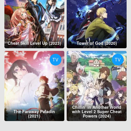
Cheat Skill Level Up (2023)
Tower of God (2020)
TV
TV
Chillin’ in Another World
The Faraway Paladin
with Level 2 Super Cheat
(2021)
Powers (2024)