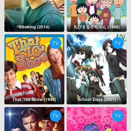
Looking (2014)
ちびまる子ちゃん (1990)
TV
TV
That '70s Show (1998)
School Days (2007)
TV
TV