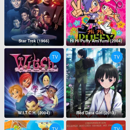
Star Trek (1966)
Hi Hi Puffy AmiYumi (2004)
TV
TV
W.I.T.C.H. (2004)
Red Data Girl (2013)
TV
TV