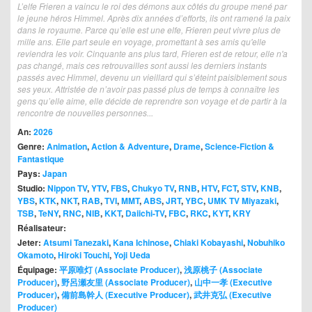
L’elfe Frieren a vaincu le roi des démons aux côtés du groupe mené par
le jeune héros Himmel. Après dix années d’efforts, ils ont ramené la paix
dans le royaume. Parce qu’elle est une elfe, Frieren peut vivre plus de
mille ans. Elle part seule en voyage, promettant à ses amis qu'elle
reviendra les voir. Cinquante ans plus tard, Frieren est de retour, elle n'a
pas changé, mais ces retrouvailles sont aussi les derniers instants
passés avec Himmel, devenu un vieillard qui s’éteint paisiblement sous
ses yeux. Attristée de n’avoir pas passé plus de temps à connaître les
gens qu’elle aime, elle décide de reprendre son voyage et de partir à la
rencontre de nouvelles personnes...
An:
2026
Genre:
Animation
,
Action & Adventure
,
Drame
,
Science-Fiction &
Fantastique
Pays:
Japan
Studio:
Nippon TV
,
YTV
,
FBS
,
Chukyo TV
,
RNB
,
HTV
,
FCT
,
STV
,
KNB
,
YBS
,
KTK
,
NKT
,
RAB
,
TVI
,
MMT
,
ABS
,
JRT
,
YBC
,
UMK TV Miyazaki
,
TSB
,
TeNY
,
RNC
,
NIB
,
KKT
,
Daiichi-TV
,
FBC
,
RKC
,
KYT
,
KRY
Réalisateur:
Jeter:
Atsumi Tanezaki
,
Kana Ichinose
,
Chiaki Kobayashi
,
Nobuhiko
Okamoto
,
Hiroki Touchi
,
Yoji Ueda
Équipage:
平原唯灯 (Associate Producer)
,
浅原桃子 (Associate
Producer)
,
野呂瀬友里 (Associate Producer)
,
山中一孝 (Executive
Producer)
,
備前島幹人 (Executive Producer)
,
武井克弘 (Executive
Producer)