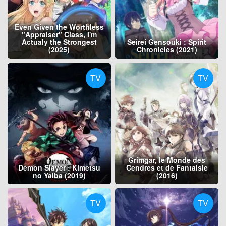
Even Given the Worthless
"Appraiser" Class, I'm
Actualy the Strongest
Seirei Gensouki : Spirit
(2025)
Chronicles (2021)
TV
TV
Grimgar, le Monde des
Demon Slayer : Kimetsu
Cendres et de Fantaisie
no Yaiba (2019)
(2016)
TV
TV