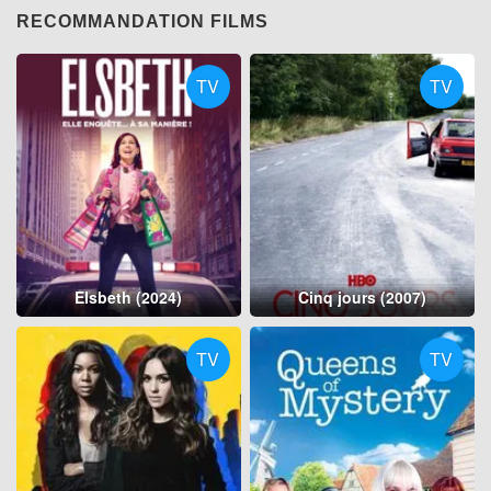
RECOMMANDATION FILMS
TV
TV
Elsbeth (2024)
Cinq jours (2007)
TV
TV