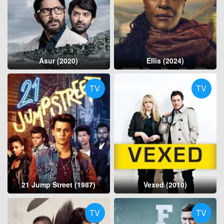
Asur (2020)
Ellis (2024)
TV
TV
21 Jump Street (1987)
Vexed (2010)
TV
TV