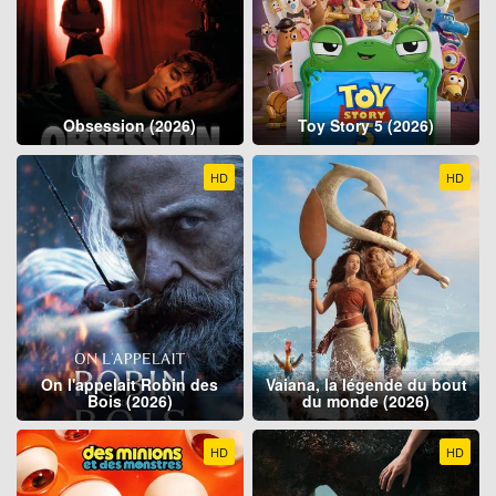
Obsession (2026)
Toy Story 5 (2026)
HD
HD
On l'appelait Robin des
Vaiana, la légende du bout
Bois (2026)
du monde (2026)
HD
HD