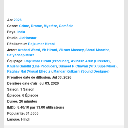
An:
2026
Genre:
Crime
,
Drame
,
Mystère
,
Comédie
Pays:
India
Studio:
JioHotstar
Réalisateur:
Rajkumar Hirani
Jeter:
Arshad Warsi
,
Vir Hirani
,
Vikrant Massey
,
Shruti Marathe
,
Satyadeep Misra
Équipage:
Rajkumar Hirani (Producer)
,
Avinash Arun (Director)
,
Khushi Gandhi (Line Producer)
,
Sumeet R Chavan (VFX Supervisor)
,
Raghav Rai (Visual Effects)
,
Mandar Kulkarni (Sound Designer)
Première date de diffusion: Jul 03, 2026
Dernière date d'air: Jul 03, 2026
Saison: 1 Saison
Épisode: 6 Épisode
Durée: 26 minutes
IMDb: 8.40/10 par 13.00 utilisateurs
Popularité: 31.5505
Langue: Hindi