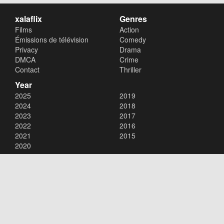
xalaflix
Genres
Films
Action
Émissions de télévision
Comedy
Privacy
Drama
DMCA
Crime
Contact
Thriller
Year
2025
2019
2024
2018
2023
2017
2022
2016
2021
2015
2020
Copyright © 2026
xalaflix
. All Rights Reserved.
Disclaimer: This site does not store any files on its server. All contents
are provided by non-affiliated third parties.