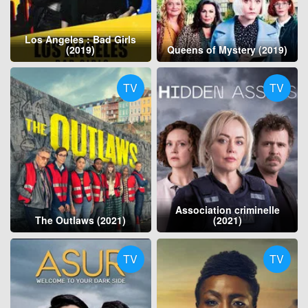
Los Angeles : Bad Girls
(2019)
Queens of Mystery (2019)
TV
TV
Association criminelle
The Outlaws (2021)
(2021)
TV
TV